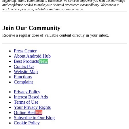
beginning. With a commitment to excellence, we strive to empower you with the knowledge
and confidence needed to make your Android experience extraordinary. Welcome to a
world where precision, reliability, and innovation converge.
Join Our Community
Receive a regular dose of valuable content directly in your inbox.
Press Center
About Android Hub
Best Products
New
Contact Us
Website Map
Functions
Complaint
Privacy Policy
Interest Based Ads
Terms of Use
Your Privacy Rights
Online Best
Hot
Subscribe to Our Blog
Cookie Policy