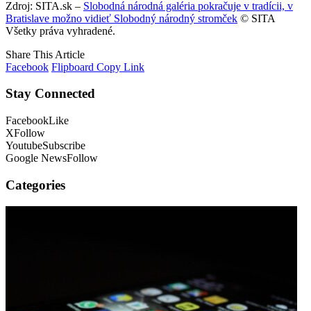
Zdroj: SITA.sk –
Slobodná národná galéria pokračuje v tradícii, v
Bratislave možno vidieť Slobodný národný stromček
© SITA
Všetky práva vyhradené.
Share This Article
Facebook
Flipboard
Copy Link
Stay Connected
Facebook
Like
X
Follow
Youtube
Subscribe
Google News
Follow
Categories