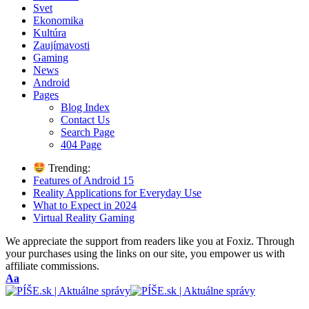
Svet
Ekonomika
Kultúra
Zaujímavosti
Gaming
News
Android
Pages
Blog Index
Contact Us
Search Page
404 Page
Trending:
Features of Android 15
Reality Applications for Everyday Use
What to Expect in 2024
Virtual Reality Gaming
We appreciate the support from readers like you at Foxiz. Through
your purchases using the links on our site, you empower us with
affiliate commissions.
Font
Aa
Resizer