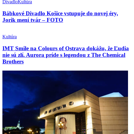
Divadlo
Kultúra
Bábkové Divadlo Košice vstupuje do novej éry,
Jorik mení tvár – FOTO
Kultúra
IMT Smile na Colours of Ostrava dokážu, že Ľudia
nie sú zlí. Aurora príde s legendou z The Chemical
Brothers