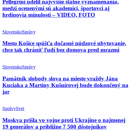
Pellegrini udelil najvyššie štátne vyznamenania,
medzi ocenenými sú akademici, športovci aj
hrdinovia minulosti – VIDEO, FOTO
Slovensko
Správy
Mesto Košice spúšťa dočasné núdzové ubytovanie,
chce tak chrániť ľudí bez domova pred mrazmi
Slovensko
Správy
Pamätník slobody slova na mieste vraždy Jána
Kuciaka a Martiny Kušnírovej bude dokončený na
jar
Správy
Svet
Moskva prišla vo vojne proti Ukrajine o najmenej
19 generálov a približne 7 500 dôstojníkov