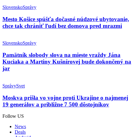
Slovensko
Správy
Mesto Košice spúšťa dočasné núdzové ubytovanie,
chce tak chrániť ľudí bez domova pred mrazmi
Slovensko
Správy
Pamätník slobody slova na mieste vraždy Jána
Kuciaka a Martiny Kušnírovej bude dokončený na
jar
Správy
Svet
Moskva prišla vo vojne proti Ukrajine o najmenej
19 generálov a približne 7 500 dôstojníkov
Follow US
News
Deals