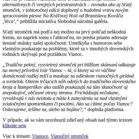
alternatívnych či verejných priestranstvách – rovnako ako aj Sťatý
stromček, v tohtoročnej edícii doplnený o hudobnú vrstvu novým
spracovaním piesne Na Kráľovej Holi od Branislava Kováča
‚Veca‛,“
priblížila iniciatíva Slobodná národná galéria.
Sťatý stromček má podľa nej možno na prvý pohľad neškodnú
formu, no napriek tomu s ľahkosťou, no predsa priamo adresuje
tienisté stránky našej spoločnosti. Umelkyňa s humorom sebe
vlastným poukazuje na problémy, ktoré sa v mnohých slovenských
rodinách skrývajú pod pozlátkou Vianoc.
„Tradične pekný, vysvietený stromček pri bližšom skúmaní odkazuje
na menej prívetivú tvár Vianoc – tú, o ktorej sa vo väčšine
domácností radšej mlčí a maskuje sa odleskom vianočných girlánd
a svetielok. Okrem trčiacich nôh odetých do tradičného slovenského
kroja a štamperlíkov ako ozdôb poukazujú na túto skutočnosť aj
znepokojivé, občasné otrasy stromu. Prichádzajú nečakane,
vyvolávajú v nás neistotu a nútia k zamysleniu sa nad vlastnými
sviatočnými spomienkami či pocitmi. Ako sa cítime počas Vianoc?
Oslavujeme, tešíme sa, alebo sa bojíme?,“
doplnila platforma.
V prípade, ak sa vám nezobrazil zdieľaný obsah nad týmto textom
kliknite sem
Viac k témam:
Vianoce
,
Vianočný stromček