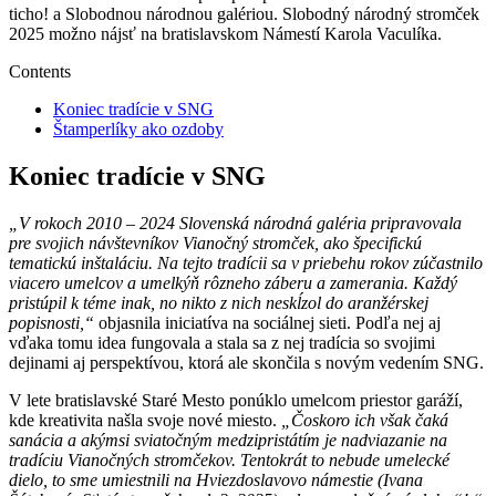
ticho! a Slobodnou národnou galériou. Slobodný národný stromček
2025 možno nájsť na bratislavskom Námestí Karola Vaculíka.
Contents
Koniec tradície v SNG
Štamperlíky ako ozdoby
Koniec tradície v SNG
„V rokoch 2010 – 2024 Slovenská národná galéria pripravovala
pre svojich návštevníkov Vianočný stromček, ako špecifickú
tematickú inštaláciu. Na tejto tradícii sa v priebehu rokov zúčastnilo
viacero umelcov a umelkýň rôzneho záberu a zamerania. Každý
pristúpil k téme inak, no nikto z nich neskĺzol do aranžérskej
popisnosti,“
objasnila iniciatíva na sociálnej sieti. Podľa nej aj
vďaka tomu idea fungovala a stala sa z nej tradícia so svojimi
dejinami aj perspektívou, ktorá ale skončila s novým vedením SNG.
V lete bratislavské Staré Mesto ponúklo umelcom priestor garáží,
kde kreativita našla svoje nové miesto.
„Čoskoro ich však čaká
sanácia a akýmsi sviatočným medzipristátím je nadviazanie na
tradíciu Vianočných stromčekov. Tentokrát to nebude umelecké
dielo, to sme umiestnili na Hviezdoslavovo námestie (Ivana