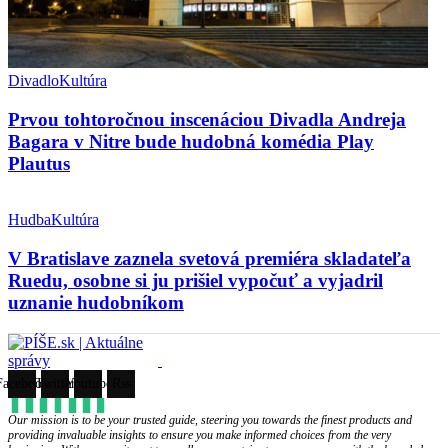
Divadlo
Kultúra
Prvou tohtoročnou inscenáciou Divadla Andreja
Bagara v Nitre bude hudobná komédia Play
Plautus
Hudba
Kultúra
V Bratislave zaznela svetová premiéra skladateľa
Ruedu, osobne si ju prišiel vypočuť a vyjadril
uznanie hudobníkom
Facebook
Twitter
Youtube
Rss
Our mission is to be your trusted guide, steering you towards the finest products and
providing invaluable insights to ensure you make informed choices from the very