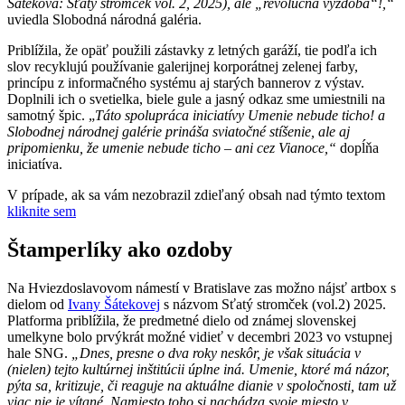
Šáteková: Sťatý stromček vol. 2, 2025), ale „revolučná výzdoba“!,“
uviedla Slobodná národná galéria.
Priblížila, že opäť použili zástavky z letných garáží, tie podľa ich
slov recyklujú používanie galerijnej korporátnej zelenej farby,
princípu z informačného systému aj starých bannerov z výstav.
Doplnili ich o svetielka, biele gule a jasný odkaz sme umiestnili na
samotný špic. „
Táto spolupráca iniciatívy Umenie nebude ticho! a
Slobodnej národnej galérie prináša sviatočné stíšenie, ale aj
pripomienku, že umenie nebude ticho – ani cez Vianoce,“
dopĺňa
iniciatíva.
V prípade, ak sa vám nezobrazil zdieľaný obsah nad týmto textom
kliknite sem
Štamperlíky ako ozdoby
Na Hviezdoslavovom námestí v Bratislave zas možno nájsť artbox s
dielom od
Ivany Šátekovej
s názvom Sťatý stromček (vol.2) 2025.
Platforma priblížila, že predmetné dielo od známej slovenskej
umelkyne bolo prvýkrát možné vidieť v decembri 2023 vo vstupnej
hale SNG.
„Dnes, presne o dva roky neskôr, je však situácia v
(nielen) tejto kultúrnej inštitúcii úplne iná. Umenie, ktoré má názor,
pýta sa, kritizuje, či reaguje na aktuálne dianie v spoločnosti, tam už
viac nie je vítané. Namiesto toho si nachádza svoje miesto v