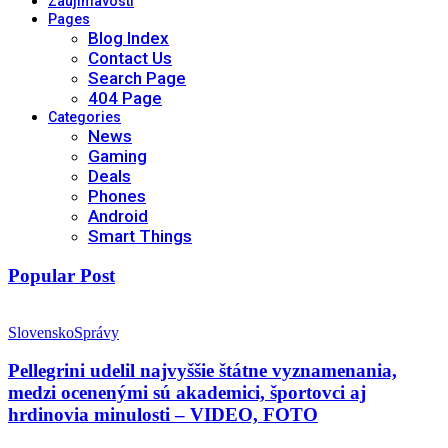
Zaujímavosti
Pages
Blog Index
Contact Us
Search Page
404 Page
Categories
News
Gaming
Deals
Phones
Android
Smart Things
Popular Post
Slovensko
Správy
Pellegrini udelil najvyššie štátne vyznamenania,
medzi ocenenými sú akademici, športovci aj
hrdinovia minulosti – VIDEO, FOTO