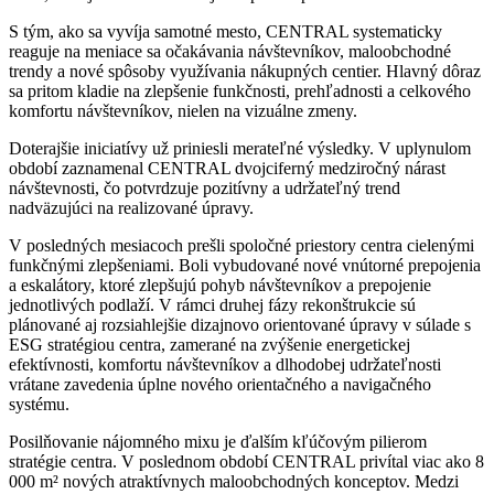
S tým, ako sa vyvíja samotné mesto, CENTRAL systematicky
reaguje na meniace sa očakávania návštevníkov, maloobchodné
trendy a nové spôsoby využívania nákupných centier. Hlavný dôraz
sa pritom kladie na zlepšenie funkčnosti, prehľadnosti a celkového
komfortu návštevníkov, nielen na vizuálne zmeny.
Doterajšie iniciatívy už priniesli merateľné výsledky. V uplynulom
období zaznamenal CENTRAL dvojciferný medziročný nárast
návštevnosti, čo potvrdzuje pozitívny a udržateľný trend
nadväzujúci na realizované úpravy.
V posledných mesiacoch prešli spoločné priestory centra cielenými
funkčnými zlepšeniami. Boli vybudované nové vnútorné prepojenia
a eskalátory, ktoré zlepšujú pohyb návštevníkov a prepojenie
jednotlivých podlaží. V rámci druhej fázy rekonštrukcie sú
plánované aj rozsiahlejšie dizajnovo orientované úpravy v súlade s
ESG stratégiou centra, zamerané na zvýšenie energetickej
efektívnosti, komfortu návštevníkov a dlhodobej udržateľnosti
vrátane zavedenia úplne nového orientačného a navigačného
systému.
Posilňovanie nájomného mixu je ďalším kľúčovým pilierom
stratégie centra. V poslednom období CENTRAL privítal viac ako 8
000 m² nových atraktívnych maloobchodných konceptov. Medzi