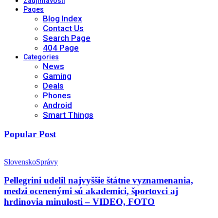
Zaujímavosti
Pages
Blog Index
Contact Us
Search Page
404 Page
Categories
News
Gaming
Deals
Phones
Android
Smart Things
Popular Post
Slovensko
Správy
Pellegrini udelil najvyššie štátne vyznamenania,
medzi ocenenými sú akademici, športovci aj
hrdinovia minulosti – VIDEO, FOTO