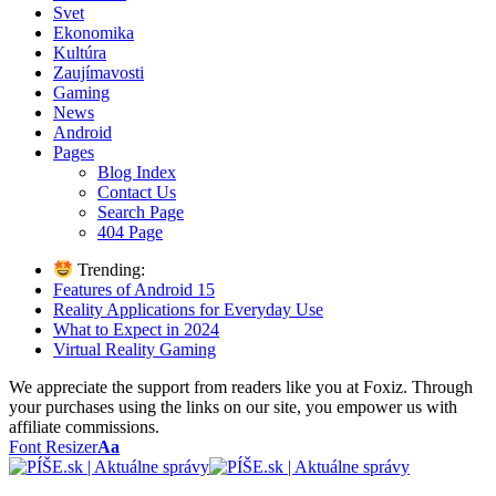
Svet
Ekonomika
Kultúra
Zaujímavosti
Gaming
News
Android
Pages
Blog Index
Contact Us
Search Page
404 Page
Trending:
Features of Android 15
Reality Applications for Everyday Use
What to Expect in 2024
Virtual Reality Gaming
We appreciate the support from readers like you at Foxiz. Through
your purchases using the links on our site, you empower us with
affiliate commissions.
Font Resizer
Aa