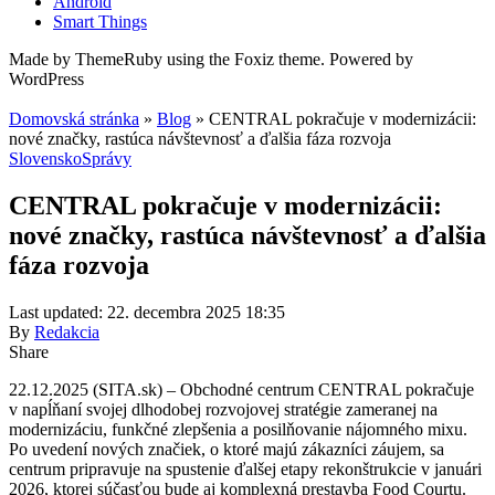
Android
Smart Things
Made by ThemeRuby using the Foxiz theme. Powered by
WordPress
Domovská stránka
»
Blog
»
CENTRAL pokračuje v modernizácii:
nové značky, rastúca návštevnosť a ďalšia fáza rozvoja
Slovensko
Správy
CENTRAL pokračuje v modernizácii:
nové značky, rastúca návštevnosť a ďalšia
fáza rozvoja
Last updated: 22. decembra 2025 18:35
By
Redakcia
Share
22.12.2025 (SITA.sk) – Obchodné centrum CENTRAL pokračuje
v napĺňaní svojej dlhodobej rozvojovej stratégie zameranej na
modernizáciu, funkčné zlepšenia a posilňovanie nájomného mixu.
Po uvedení nových značiek, o ktoré majú zákazníci záujem, sa
centrum pripravuje na spustenie ďalšej etapy rekonštrukcie v januári
2026, ktorej súčasťou bude aj komplexná prestavba Food Courtu.