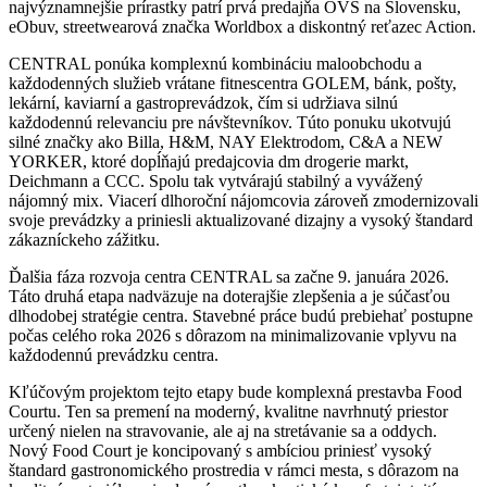
najvýznamnejšie prírastky patrí prvá predajňa OVS na Slovensku,
eObuv, streetwearová značka Worldbox a diskontný reťazec Action.
CENTRAL ponúka komplexnú kombináciu maloobchodu a
každodenných služieb vrátane fitnescentra GOLEM, bánk, pošty,
lekární, kaviarní a gastroprevádzok, čím si udržiava silnú
každodennú relevanciu pre návštevníkov. Túto ponuku ukotvujú
silné značky ako Billa, H&M, NAY Elektrodom, C&A a NEW
YORKER, ktoré dopĺňajú predajcovia dm drogerie markt,
Deichmann a CCC. Spolu tak vytvárajú stabilný a vyvážený
nájomný mix. Viacerí dlhoroční nájomcovia zároveň zmodernizovali
svoje prevádzky a priniesli aktualizované dizajny a vysoký štandard
zákazníckeho zážitku.
Ďalšia fáza rozvoja centra CENTRAL sa začne 9. januára 2026.
Táto druhá etapa nadväzuje na doterajšie zlepšenia a je súčasťou
dlhodobej stratégie centra. Stavebné práce budú prebiehať postupne
počas celého roka 2026 s dôrazom na minimalizovanie vplyvu na
každodennú prevádzku centra.
Kľúčovým projektom tejto etapy bude komplexná prestavba Food
Courtu. Ten sa premení na moderný, kvalitne navrhnutý priestor
určený nielen na stravovanie, ale aj na stretávanie sa a oddych.
Nový Food Court je koncipovaný s ambíciou priniesť vysoký
štandard gastronomického prostredia v rámci mesta, s dôrazom na