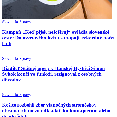
Slovensko
Správy
Kampaň „Keď piješ, nešoféruj“ ovládla slovenské
cesty: Do osvetového kvízu sa zapojil rekordný počet
ľudí
Slovensko
Správy
Riaditeľ Štátnej opery v Banskej Bystrici Šimon
Svitok končí vo funkcii, rezignoval z osobných
dôvodov
Slovensko
Správy
Košice rozbehli zber vianočných stromčekov,
občania ich môžu odkladať ku kontajnerom alebo
do ohrádok