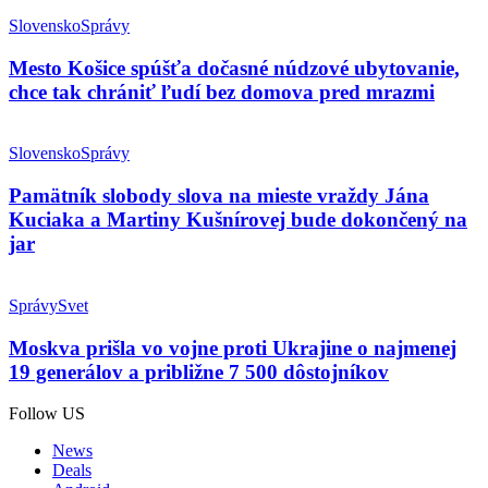
Slovensko
Správy
Mesto Košice spúšťa dočasné núdzové ubytovanie,
chce tak chrániť ľudí bez domova pred mrazmi
Slovensko
Správy
Pamätník slobody slova na mieste vraždy Jána
Kuciaka a Martiny Kušnírovej bude dokončený na
jar
Správy
Svet
Moskva prišla vo vojne proti Ukrajine o najmenej
19 generálov a približne 7 500 dôstojníkov
Follow US
News
Deals