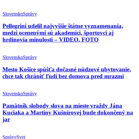
Slovensko
Správy
Pellegrini udelil najvyššie štátne vyznamenania,
medzi ocenenými sú akademici, športovci aj
hrdinovia minulosti – VIDEO, FOTO
Slovensko
Správy
Mesto Košice spúšťa dočasné núdzové ubytovanie,
chce tak chrániť ľudí bez domova pred mrazmi
Slovensko
Správy
Pamätník slobody slova na mieste vraždy Jána
Kuciaka a Martiny Kušnírovej bude dokončený na
jar
Správy
Svet