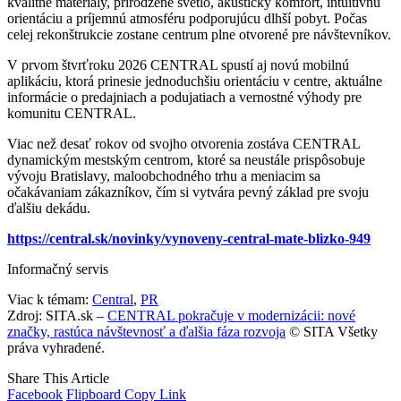
kvalitné materiály, prirodzené svetlo, akustický komfort, intuitívnu
orientáciu a príjemnú atmosféru podporujúcu dlhší pobyt. Počas
celej rekonštrukcie zostane centrum plne otvorené pre návštevníkov.
V prvom štvrťroku 2026 CENTRAL spustí aj novú mobilnú
aplikáciu, ktorá prinesie jednoduchšiu orientáciu v centre, aktuálne
informácie o predajniach a podujatiach a vernostné výhody pre
komunitu CENTRAL.
Viac než desať rokov od svojho otvorenia zostáva CENTRAL
dynamickým mestským centrom, ktoré sa neustále prispôsobuje
vývoju Bratislavy, maloobchodného trhu a meniacim sa
očakávaniam zákazníkov, čím si vytvára pevný základ pre svoju
ďalšiu dekádu.
https://central.sk/novinky/vynoveny-central-mate-blizko-949
Informačný servis
Viac k témam:
Central
,
PR
Zdroj: SITA.sk –
CENTRAL pokračuje v modernizácii: nové
značky, rastúca návštevnosť a ďalšia fáza rozvoja
© SITA Všetky
práva vyhradené.
Share This Article
Facebook
Flipboard
Copy Link