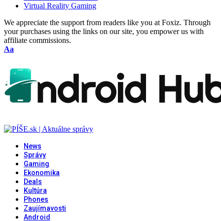
Virtual Reality Gaming
We appreciate the support from readers like you at Foxiz. Through
your purchases using the links on our site, you empower us with
affiliate commissions.
Font
Aa
Resizer
News
Správy
Gaming
Ekonomika
Deals
Kultúra
Phones
Zaujímavosti
Android