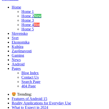
Home
Home 1
Home 2
New
Home 3
Home 4
Hot
Home 5
Slovensko
Svet
Ekonomika
Kultúra
Zaujímavosti
Gaming
News
Android
Pages
Blog Index
Contact Us
Search Page
404 Page
Trending:
Features of Android 15
Reality Applications for Everyday Use
What to Expect in 2024