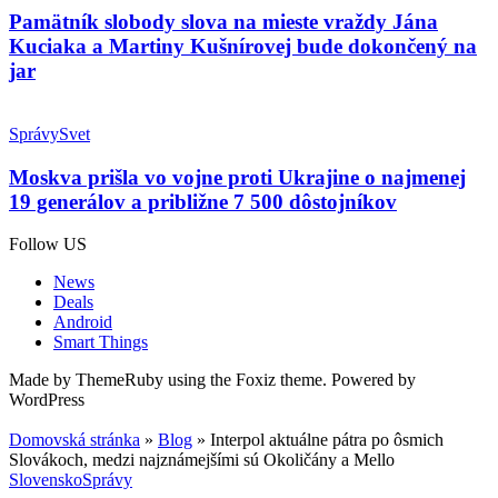
Pamätník slobody slova na mieste vraždy Jána
Kuciaka a Martiny Kušnírovej bude dokončený na
jar
Správy
Svet
Moskva prišla vo vojne proti Ukrajine o najmenej
19 generálov a približne 7 500 dôstojníkov
Follow US
News
Deals
Android
Smart Things
Made by ThemeRuby using the Foxiz theme. Powered by
WordPress
Domovská stránka
»
Blog
»
Interpol aktuálne pátra po ôsmich
Slovákoch, medzi najznámejšími sú Okoličány a Mello
Slovensko
Správy