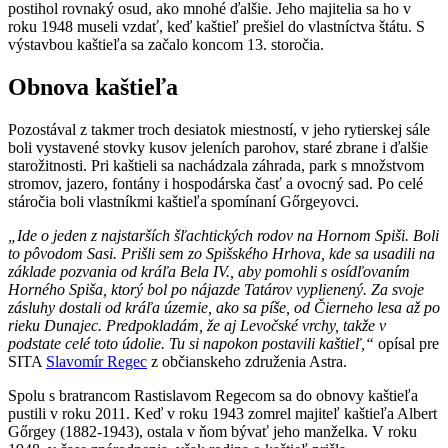
postihol rovnaký osud, ako mnohé ďalšie. Jeho majitelia sa ho v
roku 1948 museli vzdať, keď kaštieľ prešiel do vlastníctva štátu. S
výstavbou kaštieľa sa začalo koncom 13. storočia.
Obnova kaštieľa
Pozostával z takmer troch desiatok miestností, v jeho rytierskej sále
boli vystavené stovky kusov jeleních parohov, staré zbrane i ďalšie
starožitnosti. Pri kaštieli sa nachádzala záhrada, park s množstvom
stromov, jazero, fontány i hospodárska časť a ovocný sad. Po celé
stáročia boli vlastníkmi kaštieľa spomínaní Gőrgeyovci.
„Ide o jeden z najstarších šľachtických rodov na Hornom Spiši. Boli
to pôvodom Sasi. Prišli sem zo Spišského Hrhova, kde sa usadili na
základe pozvania od kráľa Bela IV., aby pomohli s osídľovaním
Horného Spiša, ktorý bol po nájazde Tatárov vyplienený. Za svoje
zásluhy dostali od kráľa územie, ako sa píše, od Čierneho lesa až po
rieku Dunajec. Predpokladám, že aj Levočské vrchy, takže v
podstate celé toto údolie. Tu si napokon postavili kaštieľ,“
opísal pre
SITA
Slavomír Regec
z občianskeho združenia Astra.
Spolu s bratrancom Rastislavom Regecom sa do obnovy kaštieľa
pustili v roku 2011. Keď v roku 1943 zomrel majiteľ kaštieľa Albert
Gőrgey (1882-1943), ostala v ňom bývať jeho manželka. V roku