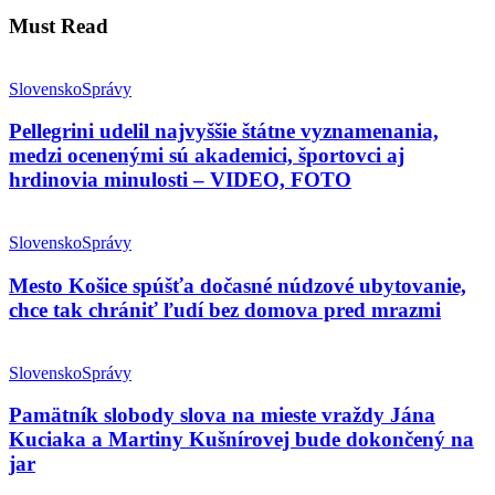
Must Read
Slovensko
Správy
Pellegrini udelil najvyššie štátne vyznamenania,
medzi ocenenými sú akademici, športovci aj
hrdinovia minulosti – VIDEO, FOTO
Slovensko
Správy
Mesto Košice spúšťa dočasné núdzové ubytovanie,
chce tak chrániť ľudí bez domova pred mrazmi
Slovensko
Správy
Pamätník slobody slova na mieste vraždy Jána
Kuciaka a Martiny Kušnírovej bude dokončený na
jar