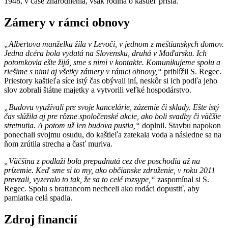
1948, v čase znárodnenia, však rodina o kaštieľ prišla.
Zámery v rámci obnovy
„Albertova manželka žila v Levoči, v jednom z meštianskych domov.
Jedna dcéra bola vydatá na Slovensku, druhá v Maďarsku. Ich
potomkovia ešte žijú, sme s nimi v kontakte. Komunikujeme spolu a
riešime s nimi aj všetky zámery v rámci obnovy,“
priblížil S. Regec.
Priestory kaštieľa síce istý čas obývali iní, neskôr si ich podľa jeho
slov zobrali štátne majetky a vytvorili veľké hospodárstvo.
„Budovu využívali pre svoje kancelárie, zázemie či sklady. Ešte istý
čas slúžila aj pre rôzne spoločenské akcie, ako boli svadby či väčšie
stretnutia. A potom už len budova pustla,“
doplnil. Stavbu napokon
ponechali svojmu osudu, do kaštieľa zatekala voda a následne sa na
ňom zrútila strecha a časť muriva.
„Väčšina z podlaží bola prepadnutá cez dve poschodia až na
prízemie. Keď sme si to my, ako občianske združenie, v roku 2011
prevzali, vyzeralo to tak, že sa to celé rozsype,“
zaspomínal si S.
Regec. Spolu s bratrancom nechceli ako rodáci dopustiť, aby
pamiatka celá spadla.
Zdroj financií