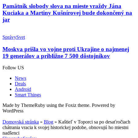
Pamätník slobody slova na mieste vraždy Jána
Kuciaka a Martiny Kušnírovej bude dokončený na
jar
Správy
Svet
Moskva prišla vo vojne proti Ukrajine o najmenej
19 generálov a približne 7 500 dôstojníkov
Follow US
News
Deals
Android
Smart Things
Made by ThemeRuby using the Foxiz theme. Powered by
WordPress
Domovská stránka
»
Blog
»
Kaštieľ v Toporci sa po desaťročiach
chátrania vracia k svojej historickej podobe, obnovujú ho miestni
nadšenci