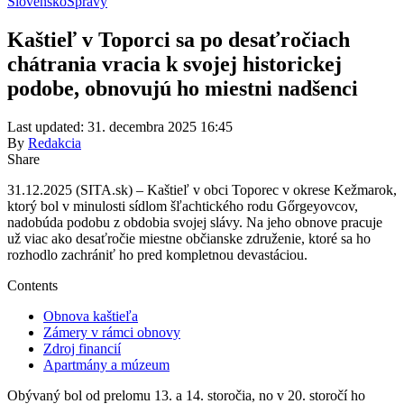
Slovensko
Správy
Kaštieľ v Toporci sa po desaťročiach
chátrania vracia k svojej historickej
podobe, obnovujú ho miestni nadšenci
Last updated: 31. decembra 2025 16:45
By
Redakcia
Share
31.12.2025 (SITA.sk) – Kaštieľ v obci Toporec v okrese Kežmarok,
ktorý bol v minulosti sídlom šľachtického rodu Gőrgeyovcov,
nadobúda podobu z obdobia svojej slávy. Na jeho obnove pracuje
už viac ako desaťročie miestne občianske združenie, ktoré sa ho
rozhodlo zachrániť ho pred kompletnou devastáciou.
Contents
Obnova kaštieľa
Zámery v rámci obnovy
Zdroj financií
Apartmány a múzeum
Obývaný bol od prelomu 13. a 14. storočia, no v 20. storočí ho