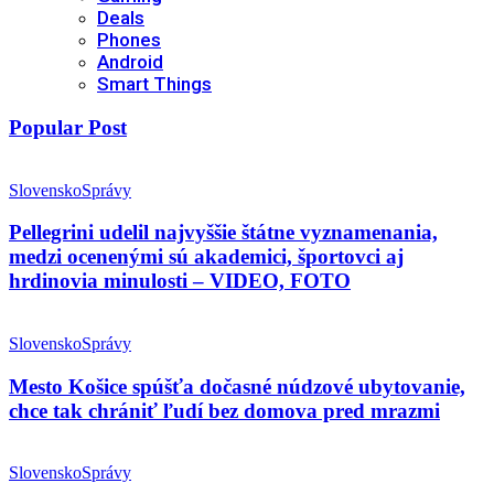
Deals
Phones
Android
Smart Things
Popular Post
Slovensko
Správy
Pellegrini udelil najvyššie štátne vyznamenania,
medzi ocenenými sú akademici, športovci aj
hrdinovia minulosti – VIDEO, FOTO
Slovensko
Správy
Mesto Košice spúšťa dočasné núdzové ubytovanie,
chce tak chrániť ľudí bez domova pred mrazmi
Slovensko
Správy