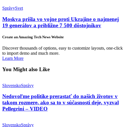
Správy
Svet
Moskva prišla vo vojne proti Ukrajine o najmenej
19 generálov a približne 7 500 dôstojníkov
Create an Amazing Tech News Website
Discover thousands of options, easy to customize layouts, one-click
to import demo and much more.
Learn More
You Might also Like
Slovensko
Správy
Nedovoľme politike prerastať do našich životov v
takom rozmere, ako sa to v súčasnosti deje, vyzval
Pellegrini – VIDEO
Slovensko
Správy