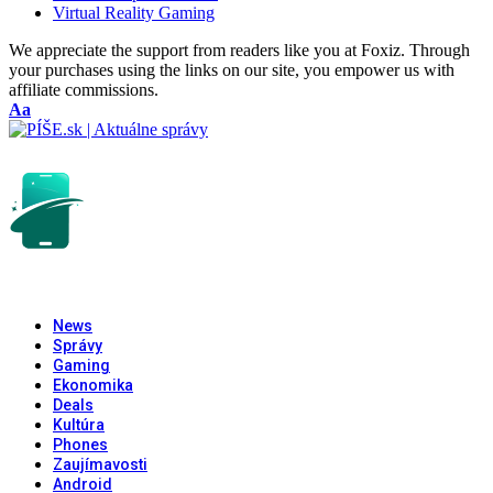
Virtual Reality Gaming
We appreciate the support from readers like you at Foxiz. Through
your purchases using the links on our site, you empower us with
affiliate commissions.
Font
Aa
Resizer
News
Správy
Gaming
Ekonomika
Deals
Kultúra
Phones
Zaujímavosti
Android