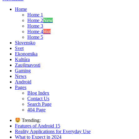
Home
Home 1
Home 2
New
Home 3
Home 4
Hot
Home 5
Slovensko
Svet
Ekonomika
Kultúra
Zaujímavosti
Gaming
News
Android
Pages
Blog Index
Contact Us
Search Page
404 Page
Trending:
Features of Android 15
Reality Applications for Everyday Use
What to Expect in 2024