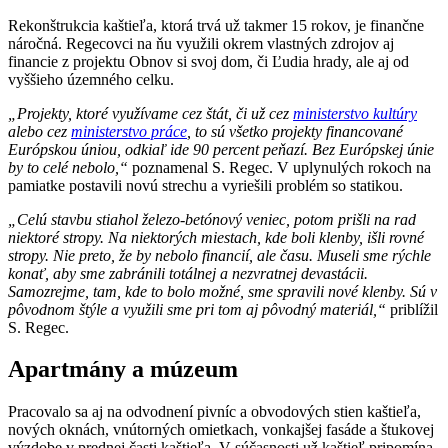
Rekonštrukcia kaštieľa, ktorá trvá už takmer 15 rokov, je finančne
náročná. Regecovci na ňu využili okrem vlastných zdrojov aj
financie z projektu Obnov si svoj dom, či Ľudia hrady, ale aj od
vyššieho územného celku.
„Projekty, ktoré využívame cez štát, či už cez
ministerstvo kultúry
alebo cez
ministerstvo práce
, to sú všetko projekty financované
Európskou úniou, odkiaľ ide 90 percent peňazí. Bez Európskej únie
by to celé nebolo,“
poznamenal S. Regec. V uplynulých rokoch na
pamiatke postavili novú strechu a vyriešili problém so statikou.
„Celú stavbu stiahol železo-betónový veniec, potom prišli na rad
niektoré stropy. Na niektorých miestach, kde boli klenby, išli rovné
stropy. Nie preto, že by nebolo financií, ale času. Museli sme rýchle
konať, aby sme zabránili totálnej a nezvratnej devastácii.
Samozrejme, tam, kde to bolo možné, sme spravili nové klenby. Sú v
pôvodnom štýle a využili sme pri tom aj pôvodný materiál,“
priblížil
S. Regec.
Apartmány a múzeum
Pracovalo sa aj na odvodnení pivníc a obvodových stien kaštieľa,
nových oknách, vnútorných omietkach, vonkajšej fasáde a štukovej
výzdobe v prednej časti kaštieľa. V súčasnosti už kaštieľ pripomína