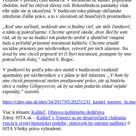
obdobie, keď ho obýval slávny rod. Rekonštrukcia pamiatky však
ešte stále nie je ukončená. V budúcom roku plánuje občianske
združenie ďalšie práce, a to v závislosti od finančných prostriedkov.
„Keď sme začínali, nedávali sme si finálny cieľ, ale skôr čiastkové,
a takto aj pokračujeme. Chceme upraviť okolie, dvor. Bol by som
rád, ak by sa na budúci rok podarilo urobiť a sfunkčniť vstupnú
halu a priľahlé prízemné miestnosti kaštieľa. Chceme zriadiť
sociálne priestory pre návštevníkov, vytvoriť pre nich zázemie. Na
úvod by sme chceli pripraviť tri či štyri miestnosti, postupne by sme
pokračovali ďalej,“
načrtol S. Regec.
V podkroví by podľa jeho slov mohli v budúcnosti vzniknúť
apartmány pre návštevníkov a v pláne je tiež múzeum.
„V ňom by
sme chceli prezentovať nielen zrealizované práce, ale aj históriu
obce a rodiny Gőrgeyovcov, ak by sa nám podarilo získať nejaké
exponáty,“
uzavrel.
https://cdnv.sita.sk/sites/34/2017/05/20251231_kastiel_toporec_fa.mp
Viac k témam:
Kaštieľ
,
Obnova kultúrneho dedičstva
Zdroj: SITA.sk –
Kaštieľ v Toporci sa po desaťročiach chátrania
vracia k svojej historickej podobe, obnovujú ho miestni nadšenci
©
SITA Všetky práva vyhradené.