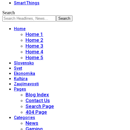
Smart Things
Search
Home
Home 1
Home 2
Home 3
Home 4
Home 5
Slovensko
Svet
Ekonomika
Kultúra
Zaujímavosti
Pages
Blog Index
Contact Us
Search Page
404 Page
Categories
News
Gaming