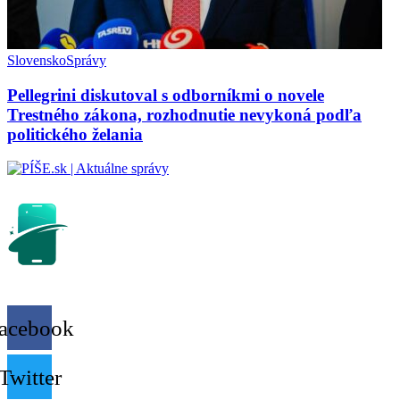
Slovensko
Správy
Pellegrini diskutoval s odborníkmi o novele
Trestného zákona, rozhodnutie nevykoná podľa
politického želania
acebook
Twitter