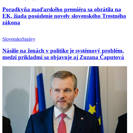
Poradkyňa maďarského premiéra sa obrátila na
EK, žiada posúdenie novely slovenského Trestného
zákona
Slovensko
Správy
Násilie na ženách v politike je systémový problém,
medzi príkladmi sa objavuje aj Zuzana Čaputová