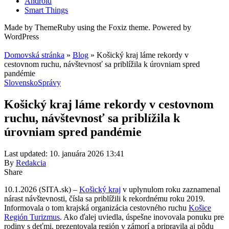
Android
Smart Things
Made by ThemeRuby using the Foxiz theme. Powered by
WordPress
Domovská stránka
»
Blog
»
Košický kraj láme rekordy v
cestovnom ruchu, návštevnosť sa priblížila k úrovniam spred
pandémie
Slovensko
Správy
Košický kraj láme rekordy v cestovnom
ruchu, návštevnosť sa priblížila k
úrovniam spred pandémie
Last updated: 10. januára 2026 13:41
By
Redakcia
Share
10.1.2026 (SITA.sk) –
Košický kraj
v uplynulom roku zaznamenal
nárast návštevnosti, čísla sa priblížili k rekordnému roku 2019.
Informovala o tom krajská organizácia cestovného ruchu
Košice
Región Turizmu
s
. Ako ďalej uviedla, úspešne inovovala ponuku pre
rodiny s deťmi, prezentovala región v zámorí a pripravila aj pôdu