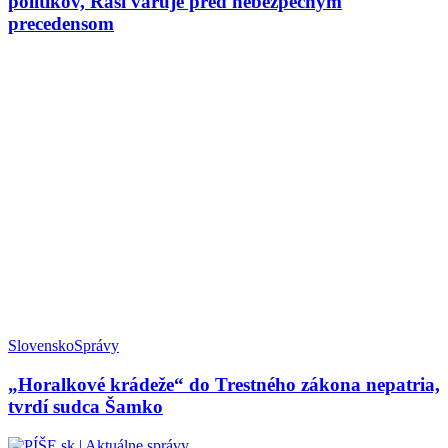
politikov, Raši varuje pred nebezpečným
precedensom
Slovensko
Správy
„Horalkové krádeže“ do Trestného zákona nepatria,
tvrdí sudca Šamko