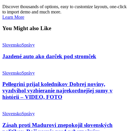
Discover thousands of options, easy to customize layouts, one-click
to import demo and much more.
Learn More
You Might also Like
Slovensko
Správy
Jazdené auto ako darček pod stromček
Slovensko
Správy
Pellegrini prijal koledníkov Dobrej noviny,
vyzdvihol vyzbieranie najrekordnejšej sumy v
histórii – VIDEO, FOTO
Slovensko
Správy
Zásah proti Madurovi znepokojil slovenských