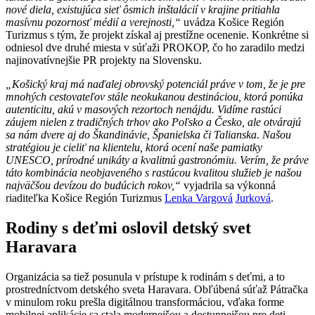
nové diela, existujúca sieť ôsmich inštalácií v krajine pritiahla
masívnu pozornosť médií a verejnosti,“
uvádza Košice Región
Turizmus s tým, že projekt získal aj prestížne ocenenie. Konkrétne si
odniesol dve druhé miesta v súťaži PROKOP, čo ho zaradilo medzi
najinovatívnejšie PR projekty na Slovensku.
„Košický kraj má naďalej obrovský potenciál práve v tom, že je pre
mnohých cestovateľov stále neokukanou destináciou, ktorá ponúka
autenticitu, akú v masových rezortoch nenájdu. Vidíme rastúci
záujem nielen z tradičných trhov ako Poľsko a Česko, ale otvárajú
sa nám dvere aj do Škandinávie, Španielska či Talianska. Našou
stratégiou je cieliť na klientelu, ktorá ocení naše pamiatky
UNESCO, prírodné unikáty a kvalitnú gastronómiu. Verím, že práve
táto kombinácia neobjaveného s rastúcou kvalitou služieb je našou
najväčšou devízou do budúcich rokov,“
vyjadrila sa výkonná
riaditeľka Košice Región Turizmus
Lenka Vargová
Jurková
.
Rodiny s deťmi oslovil detský svet
Haravara
Organizácia sa tiež posunula v prístupe k rodinám s deťmi, a to
prostredníctvom detského sveta Haravara. Obľúbená súťaž Pátračka
v minulom roku prešla digitálnou transformáciou, vďaka forme
mobilnej aplikácie sa stala modernejšou a dostupnejšou pre deti.