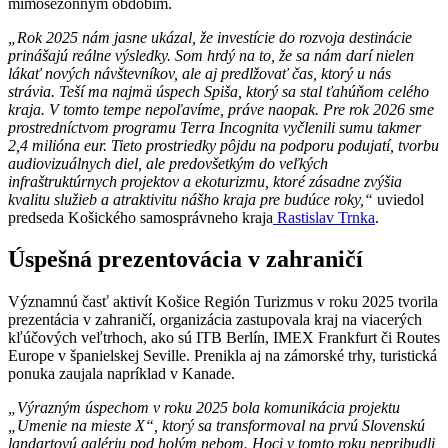
mimosezónnym obdobím.
„Rok 2025 nám jasne ukázal, že investície do rozvoja destinácie
prinášajú reálne výsledky. Som hrdý na to, že sa nám darí nielen
lákať nových návštevníkov, ale aj predlžovať čas, ktorý u nás
strávia. Teší ma najmä úspech Spiša, ktorý sa stal ťahúňom celého
kraja. V tomto tempe nepoľavíme, práve naopak. Pre rok 2026 sme
prostredníctvom programu Terra Incognita vyčlenili sumu takmer
2,4 milióna eur. Tieto prostriedky pôjdu na podporu podujatí, tvorbu
audiovizuálnych diel, ale predovšetkým do veľkých
infraštruktúrnych projektov a ekoturizmu, ktoré zásadne zvýšia
kvalitu služieb a atraktivitu nášho kraja pre budúce roky,“
uviedol
predseda Košického samosprávneho kraja
Rastislav Trnka
.
Úspešná prezentovácia v zahraničí
Významnú časť aktivít Košice Región Turizmus v roku 2025 tvorila
prezentácia v zahraničí, organizácia zastupovala kraj na viacerých
kľúčových veľtrhoch, ako sú ITB Berlín, IMEX Frankfurt či Routes
Europe v španielskej Seville. Prenikla aj na zámorské trhy, turistická
ponuka zaujala napríklad v Kanade.
„Výrazným úspechom v roku 2025 bola komunikácia projektu
„Umenie na mieste X“, ktorý sa transformoval na prvú Slovenskú
landartovú galériu pod holým nebom. Hoci v tomto roku nepribudli