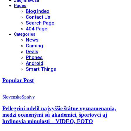
Zaujímavosti
Pages
Blog Index
Contact Us
Search Page
404 Page
Categories
News
Gaming
Deals
Phones
Android
Smart Things
Popular Post
Slovensko
Správy
Pellegrini udelil najvyššie štátne vyznamenania,
medzi ocenenými sú akademici, športovci aj
hrdinovia minulosti – VIDEO, FOTO