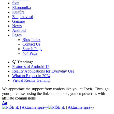
Svet
Ekonomika
Kultúra
Zaujímavosti
Gaming
News
Android
Pages
Blog Index
Contact Us
Search Page
404 Page
🤩 Trending:
Features of Android 15
Reality Applications for Everyday Use
What to Expect in 2024
Virtual Reality Gaming
We appreciate the support from readers like you at Foxiz. Through
your purchases using the links on our site, you empower us with
affiliate commissions.
Font
Aa
Resizer