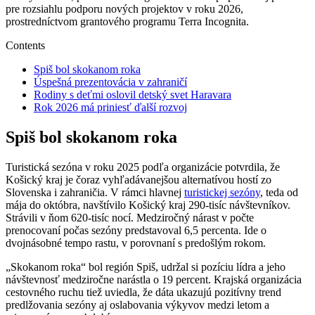
pre rozsiahlu podporu nových projektov v roku 2026,
prostredníctvom grantového programu Terra Incognita.
Contents
Spiš bol skokanom roka
Úspešná prezentovácia v zahraničí
Rodiny s deťmi oslovil detský svet Haravara
Rok 2026 má priniesť ďalší rozvoj
Spiš bol skokanom roka
Turistická sezóna v roku 2025 podľa organizácie potvrdila, že
Košický kraj je čoraz vyhľadávanejšou alternatívou hostí zo
Slovenska i zahraničia. V rámci hlavnej
turistickej sezóny
, teda od
mája do októbra, navštívilo Košický kraj 290-tisíc návštevníkov.
Strávili v ňom 620-tisíc nocí. Medziročný nárast v počte
prenocovaní počas sezóny predstavoval 6,5 percenta. Ide o
dvojnásobné tempo rastu, v porovnaní s predošlým rokom.
„Skokanom roka“ bol región Spiš, udržal si pozíciu lídra a jeho
návštevnosť medziročne narástla o 19 percent. Krajská organizácia
cestovného ruchu tiež uviedla, že dáta ukazujú pozitívny trend
predlžovania sezóny aj oslabovania výkyvov medzi letom a