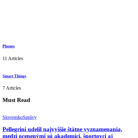
Phones
11 Articles
Smart Things
7 Articles
Must Read
Slovensko
Správy
Pellegrini udelil najvyššie štátne vyznamenania,
medzi ocenenými sú akademici, športovci aj