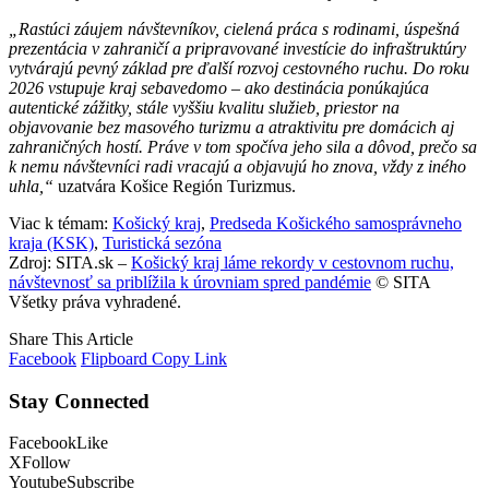
„Rastúci záujem návštevníkov, cielená práca s rodinami, úspešná
prezentácia v zahraničí a pripravované investície do infraštruktúry
vytvárajú pevný základ pre ďalší rozvoj cestovného ruchu. Do roku
2026 vstupuje kraj sebavedomo – ako destinácia ponúkajúca
autentické zážitky, stále vyššiu kvalitu služieb, priestor na
objavovanie bez masového turizmu a atraktivitu pre domácich aj
zahraničných hostí. Práve v tom spočíva jeho sila a dôvod, prečo sa
k nemu návštevníci radi vracajú a objavujú ho znova, vždy z iného
uhla,“
uzatvára Košice Región Turizmus.
Viac k témam:
Košický kraj
,
Predseda Košického samosprávneho
kraja (KSK)
,
Turistická sezóna
Zdroj: SITA.sk –
Košický kraj láme rekordy v cestovnom ruchu,
návštevnosť sa priblížila k úrovniam spred pandémie
© SITA
Všetky práva vyhradené.
Share This Article
Facebook
Flipboard
Copy Link
Stay Connected
Facebook
Like
X
Follow
Youtube
Subscribe