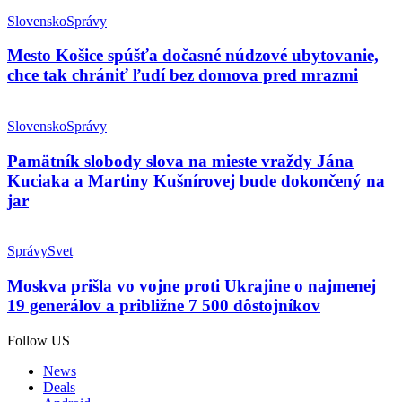
Slovensko
Správy
Mesto Košice spúšťa dočasné núdzové ubytovanie,
chce tak chrániť ľudí bez domova pred mrazmi
Slovensko
Správy
Pamätník slobody slova na mieste vraždy Jána
Kuciaka a Martiny Kušnírovej bude dokončený na
jar
Správy
Svet
Moskva prišla vo vojne proti Ukrajine o najmenej
19 generálov a približne 7 500 dôstojníkov
Follow US
News
Deals