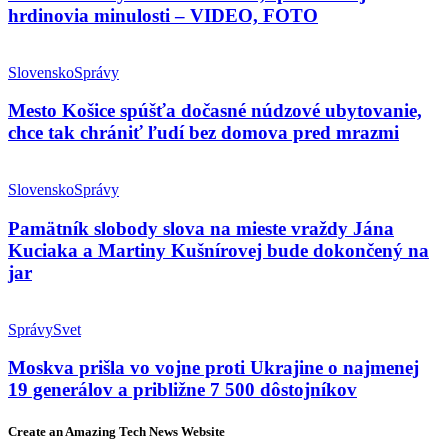
hrdinovia minulosti – VIDEO, FOTO
Slovensko
Správy
Mesto Košice spúšťa dočasné núdzové ubytovanie,
chce tak chrániť ľudí bez domova pred mrazmi
Slovensko
Správy
Pamätník slobody slova na mieste vraždy Jána
Kuciaka a Martiny Kušnírovej bude dokončený na
jar
Správy
Svet
Moskva prišla vo vojne proti Ukrajine o najmenej
19 generálov a približne 7 500 dôstojníkov
Create an Amazing Tech News Website