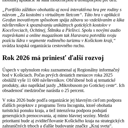
„Portfólio zážitkov obohatila aj nová interaktívna hra pre rodiny s
názvom „Za kostolmi s virtuálnym štetcom“. Táto hra v aplikácii
Geofun inovatívnym spôsobom spája zábavu so vzdelávaním a láka
návštevníkov k spoznávaniu unikátnych gotických kostolov v
Koceľovciach, Ochtinej, Štítniku a Plešivci. Spolu s novými audio
rozprávkami a online magazínom tak Haravara potvrdila svoju
pozíciu lídra v segmente rodinného turizmu v Košickom kraji,“
uvádza krajská organizácia cestovného ruchu.
Rok 2026 má priniesť ďalší rozvoj
Úspech v uplynulom roku zaznamenal aj Regionálny informačný
bod v Košiciach. Počas prvých desiatich mesiacov roka 2025
obslúžil vyše 11 600 návštevníkov. Obľúbené boli aj tematické
produkty, ako napríklad jazdy „Mikrobusom po Gotickej ceste“. Ich
obsadenosť medziročne narástla o 25 percent.
V roku 2026 bude podľa organizácie jej hlavným cieľom podpora
ďalších projektov z programu Terra Incognita, ktoré obohatia
turistickú ponuku kraja, a tiež intenzívna podpora podujatí
generujúcich prenocovania, aj mimo hlavnej sezóny. Medzi
prioritami bude aj zviditeľňovanie Košického kraja na strategických
zahraničných trhoch a ďalšie budovanie značky „Kraj sveta“.