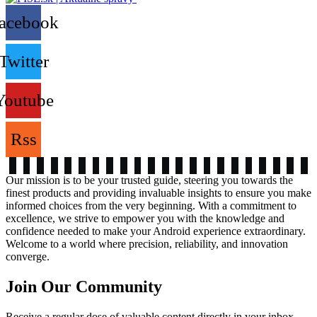
acebook
Twitter
Youtube
Rss
Our mission is to be your trusted guide, steering you towards the
finest products and providing invaluable insights to ensure you make
informed choices from the very beginning. With a commitment to
excellence, we strive to empower you with the knowledge and
confidence needed to make your Android experience extraordinary.
Welcome to a world where precision, reliability, and innovation
converge.
Join Our Community
Receive a regular dose of valuable content directly in your inbox.