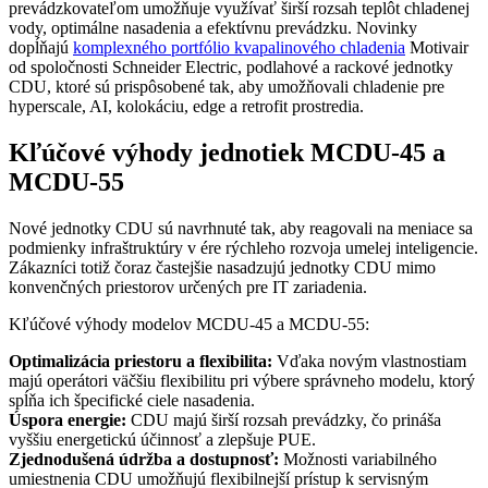
prevádzkovateľom umožňuje využívať širší rozsah teplôt chladenej
vody, optimálne nasadenia a efektívnu prevádzku. Novinky
dopĺňajú
komplexného portfólio kvapalinového chladenia
Motivair
od spoločnosti Schneider Electric, podlahové a rackové jednotky
CDU, ktoré sú prispôsobené tak, aby umožňovali chladenie pre
hyperscale, AI, kolokáciu, edge a retrofit prostredia.
Kľúčové výhody jednotiek MCDU-45 a
MCDU-55
Nové jednotky CDU sú navrhnuté tak, aby reagovali na meniace sa
podmienky infraštruktúry v ére rýchleho rozvoja umelej inteligencie.
Zákazníci totiž čoraz častejšie nasadzujú jednotky CDU mimo
konvenčných priestorov určených pre IT zariadenia.
Kľúčové výhody modelov MCDU-45 a MCDU-55:
Optimalizácia priestoru a flexibilita:
Vďaka novým vlastnostiam
majú operátori väčšiu flexibilitu pri výbere správneho modelu, ktorý
spĺňa ich špecifické ciele nasadenia.
Úspora energie:
CDU majú širší rozsah prevádzky, čo prináša
vyššiu energetickú účinnosť a zlepšuje PUE.
Zjednodušená údržba a dostupnosť:
Možnosti variabilného
umiestnenia CDU umožňujú flexibilnejší prístup k servisným