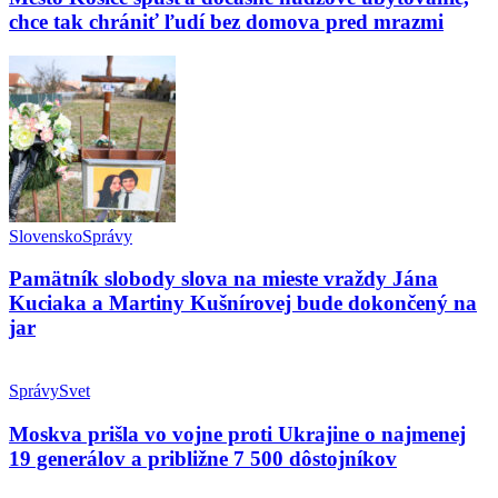
chce tak chrániť ľudí bez domova pred mrazmi
Slovensko
Správy
Pamätník slobody slova na mieste vraždy Jána
Kuciaka a Martiny Kušnírovej bude dokončený na
jar
Správy
Svet
Moskva prišla vo vojne proti Ukrajine o najmenej
19 generálov a približne 7 500 dôstojníkov