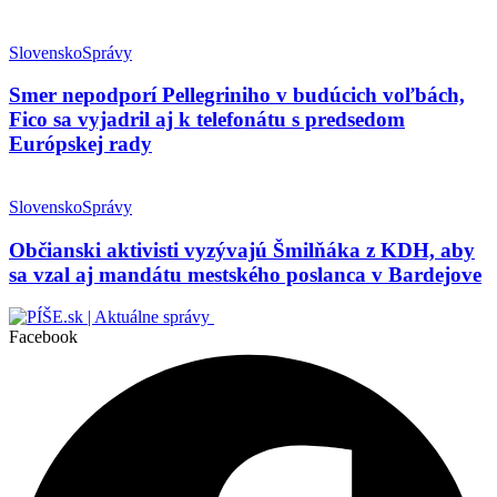
Slovensko
Správy
Smer nepodporí Pellegriniho v budúcich voľbách,
Fico sa vyjadril aj k telefonátu s predsedom
Európskej rady
Slovensko
Správy
Občianski aktivisti vyzývajú Šmilňáka z KDH, aby
sa vzal aj mandátu mestského poslanca v Bardejove
Facebook