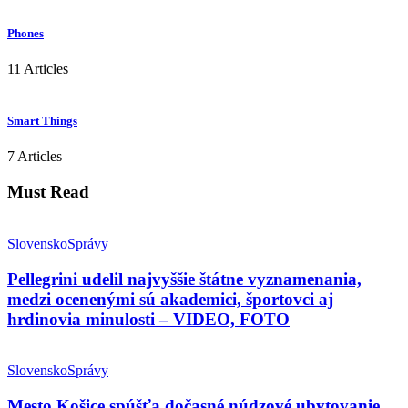
Phones
11 Articles
Smart Things
7 Articles
Must Read
Slovensko
Správy
Pellegrini udelil najvyššie štátne vyznamenania,
medzi ocenenými sú akademici, športovci aj
hrdinovia minulosti – VIDEO, FOTO
Slovensko
Správy
Mesto Košice spúšťa dočasné núdzové ubytovanie,