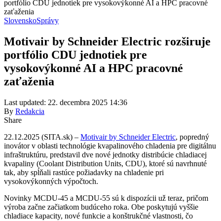
portfólio CDU jednotiek pre vysokovýkonné AI a HPC pracovné
zaťaženia
Slovensko
Správy
Motivair by Schneider Electric rozširuje
portfólio CDU jednotiek pre
vysokovýkonné AI a HPC pracovné
zaťaženia
Last updated: 22. decembra 2025 14:36
By
Redakcia
Share
22.12.2025 (SITA.sk) –
Motivair by Schneider Electric
, popredný
inovátor v oblasti technológie kvapalinového chladenia pre digitálnu
infraštruktúru, predstavil dve nové jednotky distribúcie chladiacej
kvapaliny (Coolant Distribution Units, CDU), ktoré sú navrhnuté
tak, aby spĺňali rastúce požiadavky na chladenie pri
vysokovýkonných výpočtoch.
Novinky MCDU-45 a MCDU-55 sú k dispozícii už teraz, pričom
výroba začne začiatkom budúceho roka. Obe poskytujú vyššie
chladiace kapacity, nové funkcie a konštrukčné vlastnosti, čo