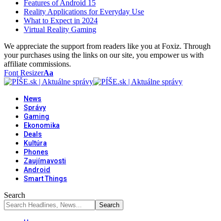
Features of Android 15
Reality Applications for Everyday Use
What to Expect in 2024
Virtual Reality Gaming
We appreciate the support from readers like you at Foxiz. Through
your purchases using the links on our site, you empower us with
affiliate commissions.
Font Resizer
Aa
News
Správy
Gaming
Ekonomika
Deals
Kultúra
Phones
Zaujímavosti
Android
Smart Things
Search