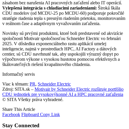
zásahom bez narušenia AI pracovných zaťažení alebo IT operácií.
Vylepšená integrácia s chladiacimi zariadeniami:
Široká škála
CDU modelov (od MCDU-25 po MCDU-60) podporuje pokročilé
stratégie riadenia tepla s presným riadením prietoku, monitorovaním
v reálnom čase a adaptívnym vyvažovaním zaťaženia.
Novinky sú prvými produktmi, ktoré boli predstavené od akvizície
spoločnosti Motivair spoločnosťou Schneider Electric vo februári
2025. V dôsledku exponenciálneho rastu aplikácií umelej
inteligencie, najmä v prostrediach HPC, AI Factory a dátových
centier, sú CDU navrhnuté tak, aby uspokojili výrazný dopyt po
výpočtovom výkone s vysokou hustotou pomocou efektívnych a
škálovateľných riešení kvapalinového chladenia.
Informačný servis
Viac k témam:
PR
,
Schneider Electric
Zdroj: SITA.sk –
Motivair by Schneider Electric rozširuje portfólio
CDU jednotiek pre vysokovýkonné AI a HPC pracovné zaťaženia
© SITA Všetky práva vyhradené.
Share This Article
Facebook
Flipboard
Copy Link
Stay Connected