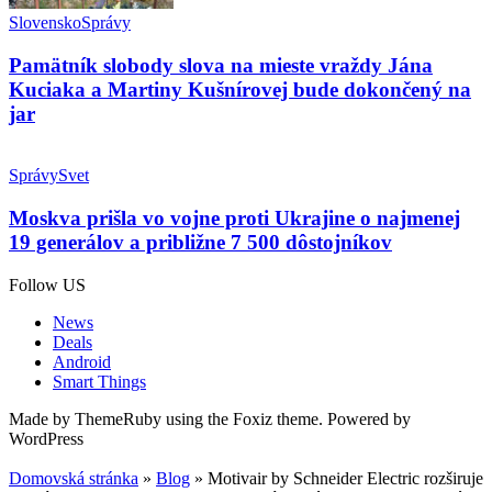
Slovensko
Správy
Pamätník slobody slova na mieste vraždy Jána
Kuciaka a Martiny Kušnírovej bude dokončený na
jar
Správy
Svet
Moskva prišla vo vojne proti Ukrajine o najmenej
19 generálov a približne 7 500 dôstojníkov
Follow US
News
Deals
Android
Smart Things
Made by ThemeRuby using the Foxiz theme. Powered by
WordPress
Domovská stránka
»
Blog
»
Motivair by Schneider Electric rozširuje