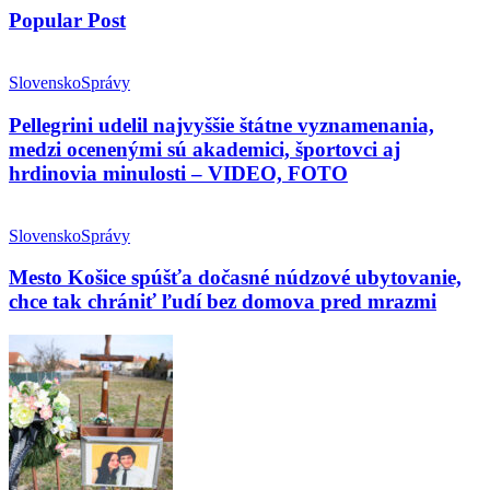
Popular Post
Slovensko
Správy
Pellegrini udelil najvyššie štátne vyznamenania,
medzi ocenenými sú akademici, športovci aj
hrdinovia minulosti – VIDEO, FOTO
Slovensko
Správy
Mesto Košice spúšťa dočasné núdzové ubytovanie,
chce tak chrániť ľudí bez domova pred mrazmi