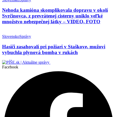
Nehoda kamióna skomplikovala dopravu v okolí
Svrčinovca, z prevrátenej cisterny uniklo veľké
množstvo nebezpečnej látky – VIDEO, FOTO
Slovensko
Správy
Hasiči zasahovali pri požiari v Staškove, mužovi
vybuchla plynová bomba v rukách
Facebook