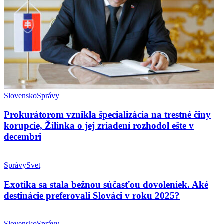
Slovensko
Správy
Prokurátorom vznikla špecializácia na trestné činy
korupcie, Žilinka o jej zriadení rozhodol ešte v
decembri
Správy
Svet
Exotika sa stala bežnou súčasťou dovoleniek. Aké
destinácie preferovali Slováci v roku 2025?
Slovensko
Správy