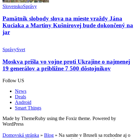
Slovensko
Správy
Pamätník slobody slova na mieste vraždy Jána
Kuciaka a Martiny Kušnírovej bude dokončený na
jar
Správy
Svet
Moskva prišla vo vojne proti Ukrajine o najmenej
19 generálov a približne 7 500 dôstojníkov
Follow US
News
Deals
Android
Smart Things
Made by ThemeRuby using the Foxiz theme. Powered by
WordPress
Domovská stránka
»
Blog
»
Na samite v Bruseli sa rozhodne aj o