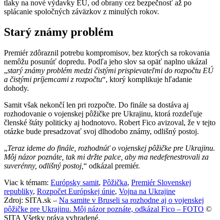
tlaky na nové výdavky EÚ, od obrany cez bezpečnosť až po
splácanie spoločných záväzkov z minulých rokov.
Starý známy problém
Premiér zdôraznil potrebu kompromisov, bez ktorých sa rokovania
nemôžu posunúť dopredu. Podľa jeho slov sa opäť naplno ukázal
„
starý známy problém medzi čistými prispievateľmi do rozpočtu EÚ
a čistými príjemcami z rozpočtu
“, ktorý komplikuje hľadanie
dohody.
Samit však nekončí len pri rozpočte. Do finále sa dostáva aj
rozhodovanie o vojenskej pôžičke pre Ukrajinu, ktorá rozdeľuje
členské štáty politicky aj hodnotovo. Robert Fico avizoval, že v tejto
otázke bude presadzovať svoj dlhodobo známy, odlišný postoj.
„
Teraz ideme do finále, rozhodnúť o vojenskej pôžičke pre Ukrajinu.
Môj názor poznáte, tak mi držte palce, aby ma nedefenestrovali za
suverénny, odlišný postoj,
“ odkázal premiér.
Viac k témam:
Európsky samit
,
Pôžička
,
Premiér Slovenskej
republiky
,
Rozpočet Európskej únie
,
Vojna na Ukrajine
Zdroj: SITA.sk –
Na samite v Bruseli sa rozhodne aj o vojenskej
pôžičke pre Ukrajinu. Môj názor poznáte, odkázal Fico – FOTO
©
SITA Všetky práva vyhradené.