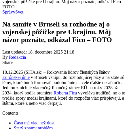
vojenskej pôžičke pre Ukrajinu. Môj názor poznáte, odkázal Fico –
FOTO
Správy
Svet
Na samite v Bruseli sa rozhodne aj o
vojenskej pôžičke pre Ukrajinu. Môj
názor poznáte, odkázal Fico – FOTO
Last updated: 18. decembra 2025 21:18
By
Redakcia
Share
18.12.2025 (SITA.sk) – Rokovania lídrov členských štátov
Európskej únie
v Bruseli vstúpili do rozhodujúcej fázy a na stole sú
témy, ktoré budú formovať podobu únie na celé ďalšie desaťročie.
Jednou z nich je viacročný finančný rámec EÚ na roky 2028 až
2034, ktorý podľa premiéra
Roberta Fica
vyvoláva tradičné, no o to
tvrdšie spory medzi krajinami, ktoré do rozpočtu viac prispievajú, a
štátmi, ktoré z neho viac čerpajú.
Contents
Času má viac než dosť
Starý známy problém