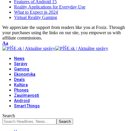
Features of Android 15
Reality Applications for Everyday Use
What to Expect in 2024
Virtual Reality Gaming
We appreciate the support from readers like you at Foxiz. Through
your purchases using the links on our site, you empower us with
affiliate commissions.
Font
Aa
Resizer
News
Správy
Gaming
Ekonomika
Deals
Kultúra
Phones
Zaujímavosti
Android
Smart Things
Search