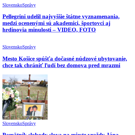
Slovensko
Správy
Pellegrini udelil najvyššie štátne vyznamenania,
medzi ocenenými sú akademici, športovci aj
hrdinovia minulosti – VIDEO, FOTO
Slovensko
Správy
Mesto Košice spúšťa dočasné núdzové ubytovanie,
chce tak chrániť ľudí bez domova pred mrazmi
Slovensko
Správy
Pamätník slobody slova na mieste vraždy Jána