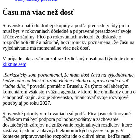
Času má viac než dosť
Slovensko patrí do druhej skupiny a podľa predsedu vlády preto
musí byť v rokovaniach dôsledné a pripravené presadzovať svoje
kľúčové záujmy. Fico po rokovaniach uviedol, že diskusie o
rozpočte boli dlhé a náročné, hoci ironicky poznamenal, že času na
vyjednávanie má momentálne viac než dosť.
V prípade, ak sa vám nezobrazil zdieľaný obsah nad týmto textom
kliknite sem
„
Sarkasticky som poznamenal, že mám dosť času na vyjednávanie,
keďže nám na letisku rozbili vládne lietadlo a oprava bude trvať
riadne dlho,
“ povedal premiér z Bruselu. Za týmto odľahčeným
komentárom však stojí vážna agenda, v ktorej ide o miliardy eur a o
schopnosť krajín, ako je Slovensko, financovať svoje rozvojové
potreby aj po roku 2027.
Slovenské priority v rokovaniach sú podľa Fica jasne definované.
Ťažiskom má byť podpora poľnohospodárov a zachovanie
dostatočných zdrojov na znižovanie regionálnych rozdielov, ktoré
zostávajú jednou z hlavných ekonomických výziev krajiny. V
kontexte pripravovaného rozpočtu ide o citlivú tému, keďže rastú