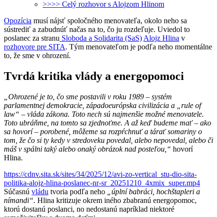
>>>> Celý rozhovor s Alojzom Hlinom
Opozícia
musí nájsť spoločného menovateľa, okolo neho sa
sústrediť a zabudnúť načas na to, čo ju rozdeľuje. Uviedol to
poslanec za stranu
Sloboda a Solidarita (SaS)
Alojz Hlina
v
rozhovore pre SITA
. Tým menovateľom je podľa neho momentálne
to, že sme v ohrození.
Tvrdá kritika vlády a energopomoci
„Ohrozené je to, čo sme postavili v roku 1989 – systém
parlamentnej demokracie, západoeurópska civilizácia a „rule of
law“ – vláda zákona. Toto nech sú najmenšie možné menovatele.
Toto ubráňme, na tomto sa zjednoťme. A až keď budeme mať – ako
sa hovorí – porobené, môžeme sa rozpŕchnuť a tárať somariny o
tom, že čo si ty kedy v stredoveku povedal, alebo nepovedal, alebo či
máš v spálni taký alebo onaký obrázok nad posteľou,“
hovorí
Hlina.
https://cdnv.sita.sk/sites/34/2025/12/avi-zo-vertical_stu-dio-sita-
politika-alojz-hlina-poslanec-nr-sr_20251210_4xmix_super.mp4
Súčasnú
vládu
tvoria podľa neho
„úplní babráci, hochštapleri a
nímandi“
. Hlina kritizuje okrem iného zbabranú energopomoc,
ktorú dostanú poslanci, no nedostanú napríklad niektoré