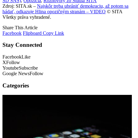
SD SNS)
,
Opozícia
,
Rozhovory zo Štúdia SITA
Zdroj: SITA.sk –
Najskôr treba ubrániť demokraciu, až potom sa
hádať, odkazuje Hlina opozičným stranám – VIDEO
© SITA
Všetky práva vyhradené.
Share This Article
Facebook
Flipboard
Copy Link
Stay Connected
Facebook
Like
X
Follow
Youtube
Subscribe
Google News
Follow
Categories