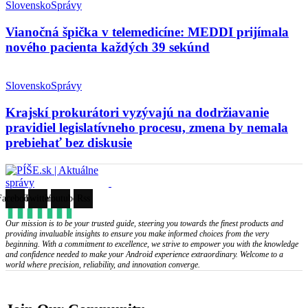
Slovensko
Správy
Vianočná špička v telemedicíne: MEDDI prijímala
nového pacienta každých 39 sekúnd
Slovensko
Správy
Krajskí prokurátori vyzývajú na dodržiavanie
pravidiel legislatívneho procesu, zmena by nemala
prebiehať bez diskusie
Facebook
Twitter
Youtube
Rss
Our mission is to be your trusted guide, steering you towards the finest products and
providing invaluable insights to ensure you make informed choices from the very
beginning. With a commitment to excellence, we strive to empower you with the knowledge
and confidence needed to make your Android experience extraordinary. Welcome to a
world where precision, reliability, and innovation converge.