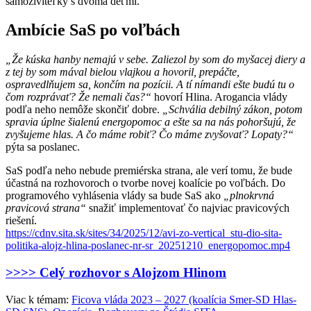
samoživiteľky s dvoma deťmi.
Ambície SaS po voľbách
„Že kúska hanby nemajú v sebe. Zaliezol by som do myšacej diery a
z tej by som mával bielou vlajkou a hovoril, prepáčte,
ospravedlňujem sa, končím na pozícii. A tí nímandi ešte budú tu o
čom rozprávať? Že nemali čas?“
hovorí Hlina. Arogancia vlády
podľa neho nemôže skončiť dobre.
„Schvália debilný zákon, potom
spravia úplne šialenú energopomoc a ešte sa na nás pohoršujú, že
zvyšujeme hlas. A čo máme robiť? Čo máme zvyšovať? Lopaty?“
pýta sa poslanec.
SaS podľa neho nebude premiérska strana, ale verí tomu, že bude
účastná na rozhovoroch o tvorbe novej koalície po voľbách. Do
programového vyhlásenia vlády sa bude SaS ako
„plnokrvná
pravicová strana“
snažiť implementovať čo najviac pravicových
riešení.
https://cdnv.sita.sk/sites/34/2025/12/avi-zo-vertical_stu-dio-sita-
politika-alojz-hlina-poslanec-nr-sr_20251210_energopomoc.mp4
>>>> Celý rozhovor s Alojzom Hlinom
Viac k témam:
Ficova vláda 2023 – 2027 (koalícia Smer-SD Hlas-