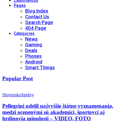
Zaujímavosti
Pages
Blog Index
Contact Us
Search Page
404 Page
Categories
News
Gaming
Deals
Phones
Android
Smart Things
Popular Post
Slovensko
Správy
Pellegrini udelil najvyššie štátne vyznamenania,
medzi ocenenými sú akademici, športovci aj
hrdinovia minulosti – VIDEO, FOTO