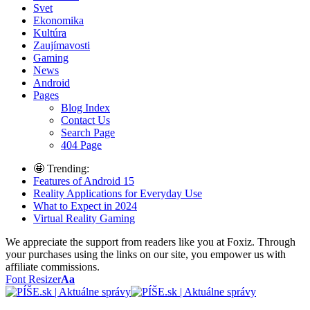
Svet
Ekonomika
Kultúra
Zaujímavosti
Gaming
News
Android
Pages
Blog Index
Contact Us
Search Page
404 Page
🤩 Trending:
Features of Android 15
Reality Applications for Everyday Use
What to Expect in 2024
Virtual Reality Gaming
We appreciate the support from readers like you at Foxiz. Through
your purchases using the links on our site, you empower us with
affiliate commissions.
Font Resizer
Aa