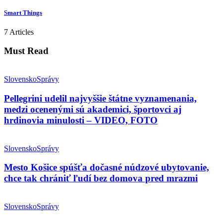
Smart Things
7 Articles
Must Read
Slovensko
Správy
Pellegrini udelil najvyššie štátne vyznamenania,
medzi ocenenými sú akademici, športovci aj
hrdinovia minulosti – VIDEO, FOTO
Slovensko
Správy
Mesto Košice spúšťa dočasné núdzové ubytovanie,
chce tak chrániť ľudí bez domova pred mrazmi
Slovensko
Správy