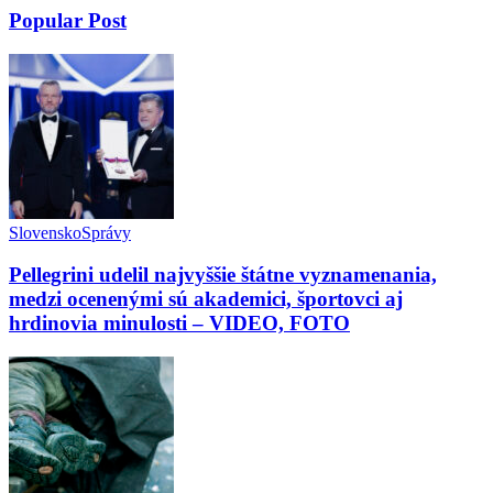
Popular Post
Slovensko
Správy
Pellegrini udelil najvyššie štátne vyznamenania,
medzi ocenenými sú akademici, športovci aj
hrdinovia minulosti – VIDEO, FOTO