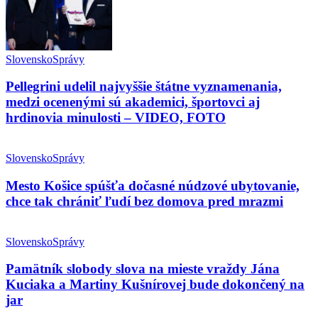
Slovensko
Správy
Pellegrini udelil najvyššie štátne vyznamenania,
medzi ocenenými sú akademici, športovci aj
hrdinovia minulosti – VIDEO, FOTO
Slovensko
Správy
Mesto Košice spúšťa dočasné núdzové ubytovanie,
chce tak chrániť ľudí bez domova pred mrazmi
Slovensko
Správy
Pamätník slobody slova na mieste vraždy Jána
Kuciaka a Martiny Kušnírovej bude dokončený na
jar