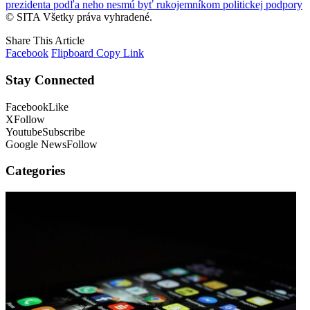
prezidenta podľa neho nesmú byť rukojemníkom politickej podpory
© SITA Všetky práva vyhradené.
Share This Article
Facebook
Flipboard
Copy Link
Stay Connected
Facebook
Like
X
Follow
Youtube
Subscribe
Google News
Follow
Categories