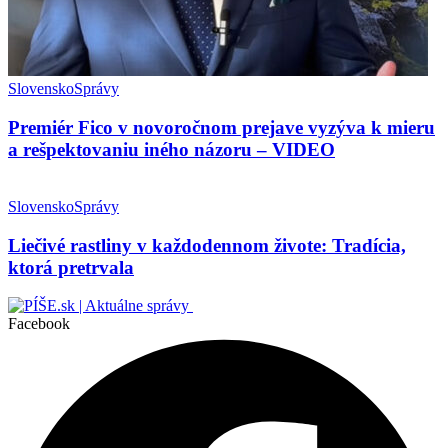
Slovensko
Správy
Premiér Fico v novoročnom prejave vyzýva k mieru
a rešpektovaniu iného názoru – VIDEO
Slovensko
Správy
Liečivé rastliny v každodennom živote: Tradícia,
ktorá pretrvala
Facebook