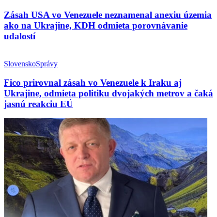
Zásah USA vo Venezuele neznamenal anexiu územia
ako na Ukrajine, KDH odmieta porovnávanie
udalostí
Slovensko
Správy
Fico prirovnal zásah vo Venezuele k Iraku aj
Ukrajine, odmieta politiku dvojakých metrov a čaká
jasnú reakciu EÚ