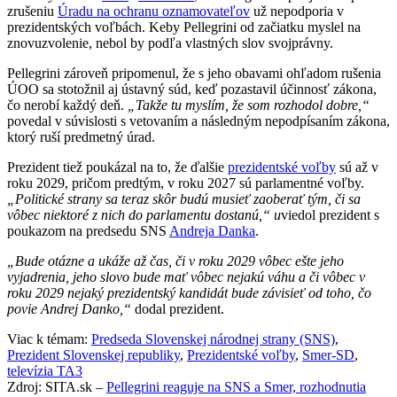
zrušeniu
Úradu na ochranu oznamovateľov
už nepodporia v
prezidentských voľbách. Keby Pellegrini od začiatku myslel na
znovuzvolenie, nebol by podľa vlastných slov svojprávny.
Pellegrini zároveň pripomenul, že s jeho obavami ohľadom rušenia
ÚOO sa stotožnil aj ústavný súd, keď pozastavil účinnosť zákona,
čo nerobí každý deň.
„Takže tu myslím, že som rozhodol dobre,“
povedal v súvislosti s vetovaním a následným nepodpísaním zákona,
ktorý ruší predmetný úrad.
Prezident tiež poukázal na to, že ďalšie
prezidentské voľby
sú až v
roku 2029, pričom predtým, v roku 2027 sú parlamentné voľby.
„Politické strany sa teraz skôr budú musieť zaoberať tým, či sa
vôbec niektoré z nich do parlamentu dostanú,“ u
viedol prezident s
poukazom na predsedu SNS
Andreja Danka
.
„Bude otázne a ukáže až čas, či v roku 2029 vôbec ešte jeho
vyjadrenia, jeho slovo bude mať vôbec nejakú váhu a či vôbec v
roku 2029 nejaký prezidentský kandidát bude závisieť od toho, čo
povie Andrej Danko,“
dodal prezident.
Viac k témam:
Predseda Slovenskej národnej strany (SNS)
,
Prezident Slovenskej republiky
,
Prezidentské voľby
,
Smer-SD
,
televízia TA3
Zdroj: SITA.sk –
Pellegrini reaguje na SNS a Smer, rozhodnutia