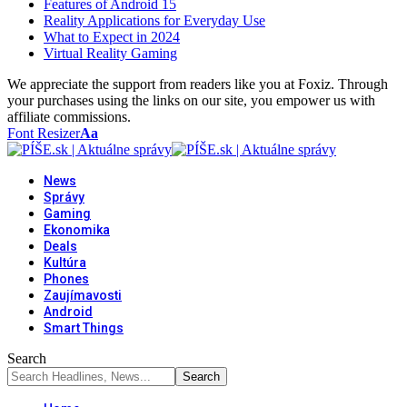
Features of Android 15
Reality Applications for Everyday Use
What to Expect in 2024
Virtual Reality Gaming
We appreciate the support from readers like you at Foxiz. Through
your purchases using the links on our site, you empower us with
affiliate commissions.
Font Resizer
Aa
News
Správy
Gaming
Ekonomika
Deals
Kultúra
Phones
Zaujímavosti
Android
Smart Things
Search