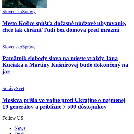
Slovensko
Správy
Mesto Košice spúšťa dočasné núdzové ubytovanie,
chce tak chrániť ľudí bez domova pred mrazmi
Slovensko
Správy
Pamätník slobody slova na mieste vraždy Jána
Kuciaka a Martiny Kušnírovej bude dokončený na
jar
Správy
Svet
Moskva prišla vo vojne proti Ukrajine o najmenej
19 generálov a približne 7 500 dôstojníkov
Follow US
News
Deals