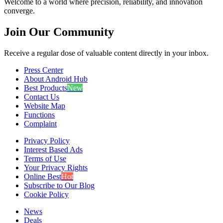
Welcome to a world where precision, reliability, and innovation
converge.
Join Our Community
Receive a regular dose of valuable content directly in your inbox.
Press Center
About Android Hub
Best Products
New
Contact Us
Website Map
Functions
Complaint
Privacy Policy
Interest Based Ads
Terms of Use
Your Privacy Rights
Online Best
Hot
Subscribe to Our Blog
Cookie Policy
News
Deals