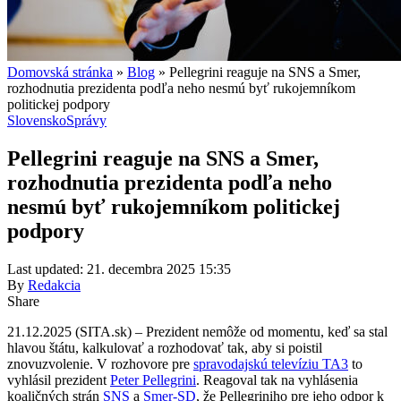
Domovská stránka
»
Blog
»
Pellegrini reaguje na SNS a Smer,
rozhodnutia prezidenta podľa neho nesmú byť rukojemníkom
politickej podpory
Slovensko
Správy
Pellegrini reaguje na SNS a Smer,
rozhodnutia prezidenta podľa neho
nesmú byť rukojemníkom politickej
podpory
Last updated: 21. decembra 2025 15:35
By
Redakcia
Share
21.12.2025 (SITA.sk) – Prezident nemôže od momentu, keď sa stal
hlavou štátu, kalkulovať a rozhodovať tak, aby si poistil
znovuzvolenie. V rozhovore pre
spravodajskú televíziu TA3
to
vyhlásil prezident
Peter Pellegrini
. Reagoval tak na vyhlásenia
koaličných strán
SNS
a
Smer-SD
, že Pellegriniho pre jeho odpor k