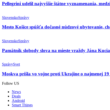
Pellegrini udelil najvyššie štátne vyznamenania, me
Slovensko
Správy
Mesto Košice spúšťa dočasné núdzové ubytovanie, c
Slovensko
Správy
Pamätník slobody slova na mieste vraždy Jána Kuci
Správy
Svet
Moskva prišla vo vojne proti Ukrajine o najmenej 19 
Follow US
News
Deals
Android
Smart Things