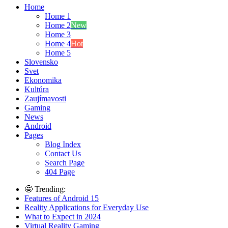
Home
Home 1
Home 2
New
Home 3
Home 4
Hot
Home 5
Slovensko
Svet
Ekonomika
Kultúra
Zaujímavosti
Gaming
News
Android
Pages
Blog Index
Contact Us
Search Page
404 Page
🤩 Trending:
Features of Android 15
Reality Applications for Everyday Use
What to Expect in 2024
Virtual Reality Gaming