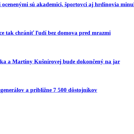
dzi ocenenými sú akademici, športovci aj hrdinovia mi
hce tak chrániť ľudí bez domova pred mrazmi
aka a Martiny Kušnírovej bude dokončený na jar
generálov a približne 7 500 dôstojníkov