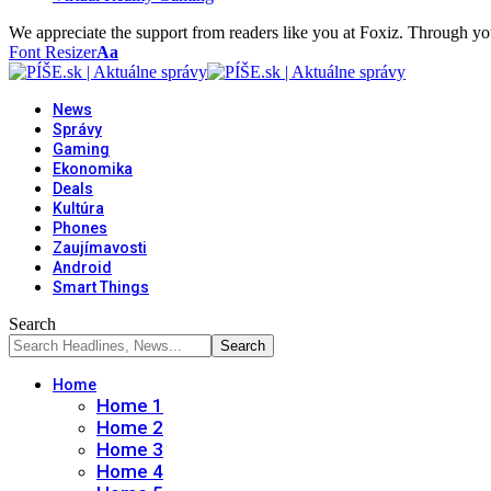
We appreciate the support from readers like you at Foxiz. Through you
Font Resizer
Aa
News
Správy
Gaming
Ekonomika
Deals
Kultúra
Phones
Zaujímavosti
Android
Smart Things
Search
Home
Home 1
Home 2
Home 3
Home 4