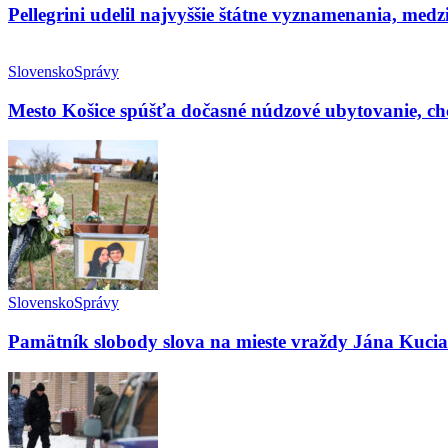
Pellegrini udelil najvyššie štátne vyznamenania, me
Slovensko
Správy
Mesto Košice spúšťa dočasné núdzové ubytovanie, c
Slovensko
Správy
Pamätník slobody slova na mieste vraždy Jána Kuci