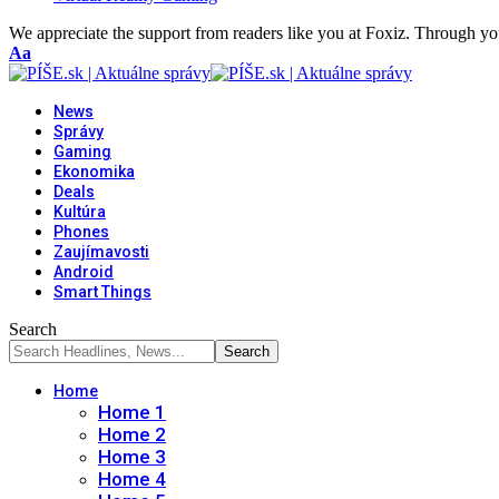
We appreciate the support from readers like you at Foxiz. Through you
Font
Aa
Resizer
News
Správy
Gaming
Ekonomika
Deals
Kultúra
Phones
Zaujímavosti
Android
Smart Things
Search
Home
Home 1
Home 2
Home 3
Home 4