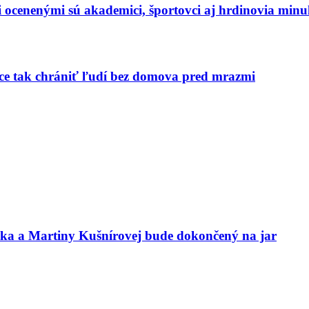
dzi ocenenými sú akademici, športovci aj hrdinovia mi
hce tak chrániť ľudí bez domova pred mrazmi
aka a Martiny Kušnírovej bude dokončený na jar