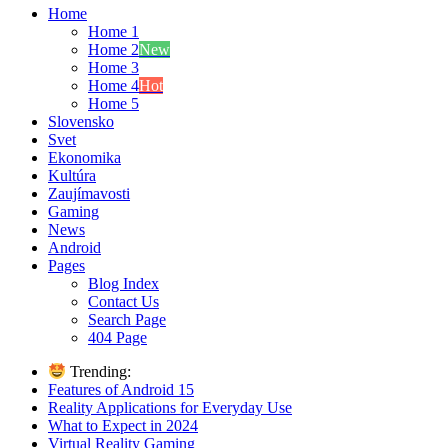
Home
Home 1
Home 2
New
Home 3
Home 4
Hot
Home 5
Slovensko
Svet
Ekonomika
Kultúra
Zaujímavosti
Gaming
News
Android
Pages
Blog Index
Contact Us
Search Page
404 Page
Trending:
Features of Android 15
Reality Applications for Everyday Use
What to Expect in 2024
Virtual Reality Gaming