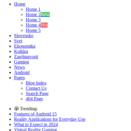
Home
Home 1
Home 2
New
Home 3
Home 4
Hot
Home 5
Slovensko
Svet
Ekonomika
Kultúra
Zaujímavosti
Gaming
News
Android
Pages
Blog Index
Contact Us
Search Page
404 Page
🤩 Trending:
Features of Android 15
Reality Applications for Everyday Use
What to Expect in 2024
Virtual Reality Gaming