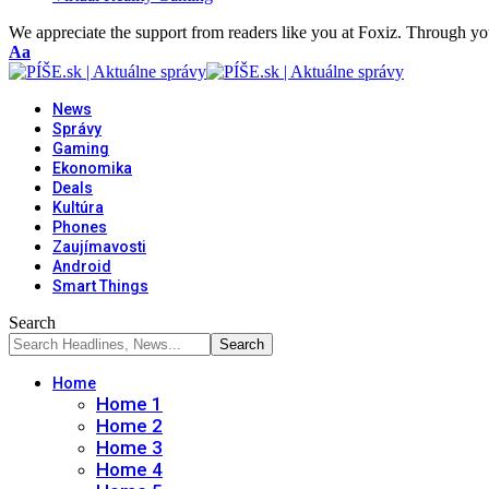
We appreciate the support from readers like you at Foxiz. Through you
Font
Aa
Resizer
News
Správy
Gaming
Ekonomika
Deals
Kultúra
Phones
Zaujímavosti
Android
Smart Things
Search
Home
Home 1
Home 2
Home 3
Home 4