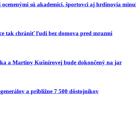
dzi ocenenými sú akademici, športovci aj hrdinovia mi
hce tak chrániť ľudí bez domova pred mrazmi
aka a Martiny Kušnírovej bude dokončený na jar
generálov a približne 7 500 dôstojníkov