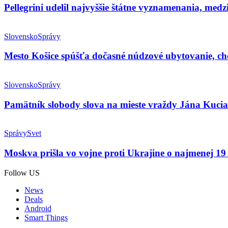
Pellegrini udelil najvyššie štátne vyznamenania, me
Slovensko
Správy
Mesto Košice spúšťa dočasné núdzové ubytovanie, c
Slovensko
Správy
Pamätník slobody slova na mieste vraždy Jána Kuci
Správy
Svet
Moskva prišla vo vojne proti Ukrajine o najmenej 19 
Follow US
News
Deals
Android
Smart Things