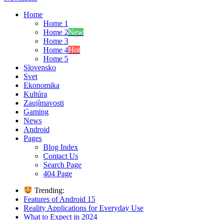
Home
Home 1
Home 2
New
Home 3
Home 4
Hot
Home 5
Slovensko
Svet
Ekonomika
Kultúra
Zaujímavosti
Gaming
News
Android
Pages
Blog Index
Contact Us
Search Page
404 Page
Trending:
Features of Android 15
Reality Applications for Everyday Use
What to Expect in 2024