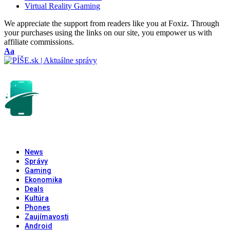
Virtual Reality Gaming
We appreciate the support from readers like you at Foxiz. Through
your purchases using the links on our site, you empower us with
affiliate commissions.
Font
Aa
Resizer
News
Správy
Gaming
Ekonomika
Deals
Kultúra
Phones
Zaujímavosti
Android