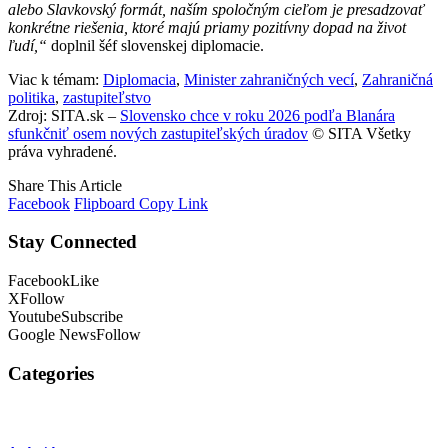
alebo Slavkovský formát, naším spoločným cieľom je presadzovať
konkrétne riešenia, ktoré majú priamy pozitívny dopad na život
ľudí,“
doplnil šéf slovenskej diplomacie.
Viac k témam:
Diplomacia
,
Minister zahraničných vecí
,
Zahraničná
politika
,
zastupiteľstvo
Zdroj: SITA.sk –
Slovensko chce v roku 2026 podľa Blanára
sfunkčniť osem nových zastupiteľských úradov
© SITA Všetky
práva vyhradené.
Share This Article
Facebook
Flipboard
Copy Link
Stay Connected
Facebook
Like
X
Follow
Youtube
Subscribe
Google News
Follow
Categories