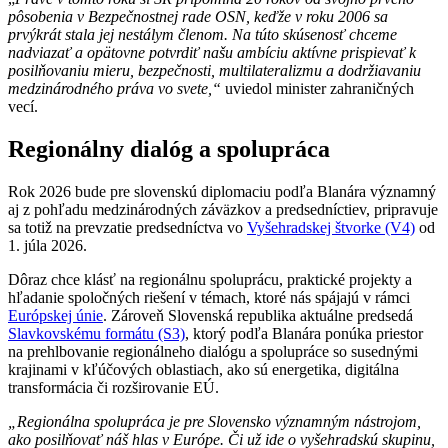
pôsobenia v Bezpečnostnej rade OSN, keďže v roku 2006 sa
prvýkrát stala jej nestálym členom. Na túto skúsenosť chceme
nadviazať a opätovne potvrdiť našu ambíciu aktívne prispievať k
posilňovaniu mieru, bezpečnosti, multilateralizmu a dodržiavaniu
medzinárodného práva vo svete,“
uviedol minister zahraničných
vecí.
Regionálny dialóg a spolupráca
Rok 2026 bude pre slovenskú diplomaciu podľa Blanára významný
aj z pohľadu medzinárodných záväzkov a predsedníctiev, pripravuje
sa totiž na prevzatie predsedníctva vo
Vyšehradskej štvorke (V4)
od
1. júla 2026.
Dôraz chce klásť na regionálnu spoluprácu, praktické projekty a
hľadanie spoločných riešení v témach, ktoré nás spájajú v rámci
Európskej únie
. Zároveň Slovenská republika aktuálne predsedá
Slavkovskému formátu (S3)
, ktorý podľa Blanára ponúka priestor
na prehlbovanie regionálneho dialógu a spolupráce so susednými
krajinami v kľúčových oblastiach, ako sú energetika, digitálna
transformácia či rozširovanie EÚ.
„Regionálna spolupráca je pre Slovensko významným nástrojom,
ako posilňovať náš hlas v Európe. Či už ide o vyšehradskú skupinu,