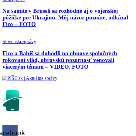
Na samite v Bruseli sa rozhodne aj o vojenskej
pôžičke pre Ukrajinu. Môj názor poznáte, odkázal
Fico – FOTO
Slovensko
Správy
Fico a Babiš sa dohodli na obnove spoločných
rokovaní vlád, obrovskú pozornosť venovali
viacerým témam – VIDEO, FOTO
acebook