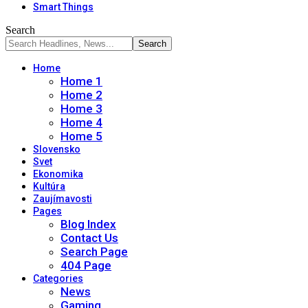
Smart Things
Search
Home
Home 1
Home 2
Home 3
Home 4
Home 5
Slovensko
Svet
Ekonomika
Kultúra
Zaujímavosti
Pages
Blog Index
Contact Us
Search Page
404 Page
Categories
News
Gaming