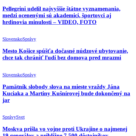
Pellegrini udelil najvyššie štátne vyznamenania,
medzi ocenenými sú akademici, športovci aj
hrdinovia minulosti – VIDEO, FOTO
Slovensko
Správy
Mesto Košice spúšťa dočasné núdzové ubytovanie,
chce tak chrániť ľudí bez domova pred mrazmi
Slovensko
Správy
Pamätník slobody slova na mieste vraždy Jána
Kuciaka a Martiny Kušnírovej bude dokončený na
jar
Správy
Svet
Moskva prišla vo vojne proti Ukrajine o najmenej
19 generálov a približne 7 500 dôstojníkov