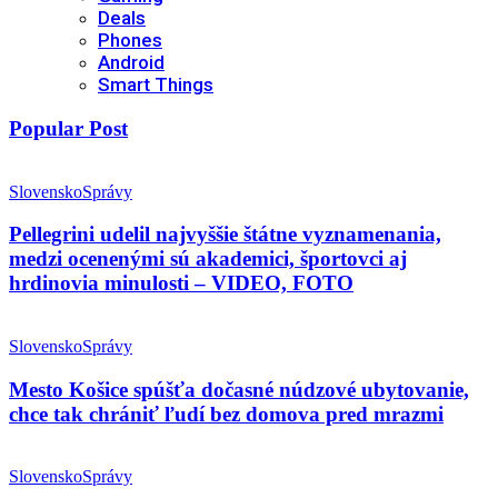
Deals
Phones
Android
Smart Things
Popular Post
Slovensko
Správy
Pellegrini udelil najvyššie štátne vyznamenania,
medzi ocenenými sú akademici, športovci aj
hrdinovia minulosti – VIDEO, FOTO
Slovensko
Správy
Mesto Košice spúšťa dočasné núdzové ubytovanie,
chce tak chrániť ľudí bez domova pred mrazmi
Slovensko
Správy