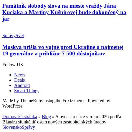
Pamätník slobody slova na mieste vraždy Jána
Kuciaka a Martiny Kušnírovej bude dokončený na
jar
Správy
Svet
Moskva prišla vo vojne proti Ukrajine o najmenej
19 generálov a približne 7 500 dôstojníkov
Follow US
News
Deals
Android
Smart Things
Made by ThemeRuby using the Foxiz theme. Powered by
WordPress
Domovská stránka
»
Blog
»
Slovensko chce v roku 2026 podľa
Blanára sfunkčniť osem nových zastupiteľských úradov
Slovensko
Správy