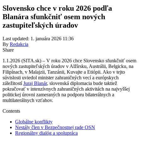
Slovensko chce v roku 2026 podľa
Blanára sfunkčniť osem nových
zastupiteľských úradov
Last updated: 1. januára 2026 11:36
By
Redakcia
Share
1.1.2026 (SITA.sk) – V roku 2026 chce Slovensko sfunkčniť osem
nových zastupiteľských úradov v Alžírsku, Austrálii, Belgicku, na
Filipínach, v Malajzii, Tanzánii, Kuvajte a Etiópii. Ako v tejto
súvislosti uviedol minister zahraničných vecí a európskych
záležitostí
Juraj Blanár
, slovenská diplomacia bude taktiež
pokračovať v intenzívnych zahraničných aktivitách na najvyššej
politickej úrovni zameraných na podporu bilaterálnych a
multilaterálnych vzťahov.
Contents
Globálne konflikty
Nestály člen v Bezpečnostnej rade OSN
Regionálny dialóg a spolupráca