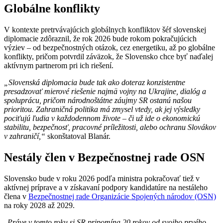
Globálne konflikty
V kontexte pretrvávajúcich globálnych konfliktov šéf slovenskej
diplomacie zdôraznil, že rok 2026 bude rokom pokračujúcich
výziev – od bezpečnostných otázok, cez energetiku, až po globálne
konflikty, pričom potvrdil záväzok, že Slovensko chce byť naďalej
aktívnym partnerom pri ich riešení.
„Slovenská diplomacia bude tak ako doteraz konzistentne
presadzovať mierové riešenie najmä vojny na Ukrajine, dialóg a
spoluprácu, pričom národnoštátne záujmy SR ostanú našou
prioritou. Zahraničná politika má zmysel vtedy, ak jej výsledky
pociťujú ľudia v každodennom živote – či už ide o ekonomickú
stabilitu, bezpečnosť, pracovné príležitosti, alebo ochranu Slovákov
v zahraničí,“
skonštatoval Blanár.
Nestály člen v Bezpečnostnej rade OSN
Slovensko bude v roku 2026 podľa ministra pokračovať tiež v
aktívnej príprave a v získavaní podpory kandidatúre na nestáleho
člena v
Bezpečnostnej rade Organizácie Spojených národov (OSN)
na roky 2028 až 2029.
„
Práve v tomto roku si SR pripomína 20 rokov od svojho prvého