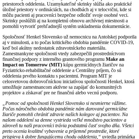
priestoroch oddelenia. Uzamykateľné skrinky slúžia ako praktické
úložné priestory v ordináciách, na chodbách aj v telocvični, kde si
môžu pacienti aj pracovníci bezpečne odložiť svoje osobné veci.
Skrinky poslúžili aj na kompletnú obnovu archívnej miestnosti a
pomohli vytvoriť prehľadnejší systém uskladnenia dokumentácie.
Spoločnosť Henkel Slovensko už nemocnicu na Antolskej podporila
aj v minulosti, a to počas kritického obdobia pandémie COVID-19,
keď bol akútny nedostatok zdravotníckeho materiálu.
Zamestnankyne spoločnosti vtedy zabezpečili prostredníctvom
finančnej podpory z interného grantového programu
Make an
Impact on Tomorrow (MIT)
kúpu germicídnych žiaričov na
Fyziatricko-rehabilitačné oddelenie a Centrálny príjem, čo sú
oddelenia prvého kontaktu s pacientmi. Program MIT je
celosvetovou dobrovoľníckou iniciatívou spoločnosti Henkel, ktorá
umožňuje zamestnancom aktívne sa zapájať do komunitných
projektov a získavať pre ne finančnú alebo vecnú podporu.
„Pomoc od spoločnosti Henkel Slovensko si nesmierne vážime.
Počas náročného obdobia pandémie nám darované germicídne
žiariče pomohli chrániť zdravie našich kolegov aj pacientov. Na
našom oddelení sa denne vystrieda veľké množstvo pacientov a
zároveň tu naši pracovníci trávia podstatnú časť svojho dňa. Všetci
preto ocenia kvalitné vybavenie a príjemné prostredie, ktoré
prispieva k dobre fungujúcemu chodu oddelenia,“
uviedla primárka