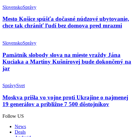
Slovensko
Správy
Mesto Košice spúšťa dočasné núdzové ubytovanie,
chce tak chrániť ľudí bez domova pred mrazmi
Slovensko
Správy
Pamätník slobody slova na mieste vraždy Jána
Kuciaka a Martiny Kušnírovej bude dokončený na
jar
Správy
Svet
Moskva prišla vo vojne proti Ukrajine o najmenej
19 generálov a približne 7 500 dôstojníkov
Follow US
News
Deals