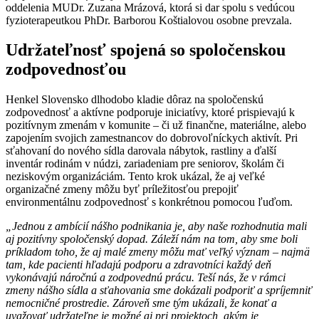
oddelenia MUDr. Zuzana Mrázová, ktorá si dar spolu s vedúcou
fyzioterapeutkou PhDr. Barborou Koštialovou osobne prevzala.
Udržateľnosť spojená so spoločenskou
zodpovednosťou
Henkel Slovensko dlhodobo kladie dôraz na spoločenskú
zodpovednosť a aktívne podporuje iniciatívy, ktoré prispievajú k
pozitívnym zmenám v komunite – či už finančne, materiálne, alebo
zapojením svojich zamestnancov do dobrovoľníckych aktivít. Pri
sťahovaní do nového sídla darovala nábytok, rastliny a ďalší
inventár rodinám v núdzi, zariadeniam pre seniorov, školám či
neziskovým organizáciám. Tento krok ukázal, že aj veľké
organizačné zmeny môžu byť príležitosťou prepojiť
environmentálnu zodpovednosť s konkrétnou pomocou ľuďom.
„Jednou z ambícií nášho podnikania je, aby naše rozhodnutia mali
aj pozitívny spoločenský dopad. Záleží nám na tom, aby sme boli
príkladom toho, že aj malé zmeny môžu mať veľký význam – najmä
tam, kde pacienti hľadajú podporu a zdravotníci každý deň
vykonávajú náročnú a zodpovednú prácu. Teší nás, že v rámci
zmeny nášho sídla a sťahovania sme dokázali podporiť a spríjemniť
nemocničné prostredie. Zároveň sme tým ukázali, že konať a
uvažovať udržateľne je možné aj pri projektoch, akým je