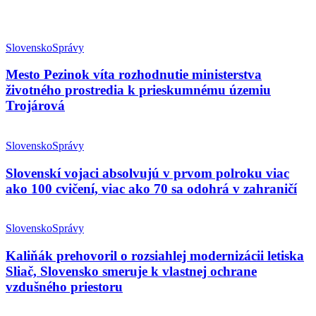
Slovensko
Správy
Mesto Pezinok víta rozhodnutie ministerstva
životného prostredia k prieskumnému územiu
Trojárová
Slovensko
Správy
Slovenskí vojaci absolvujú v prvom polroku viac
ako 100 cvičení, viac ako 70 sa odohrá v zahraničí
Slovensko
Správy
Kaliňák prehovoril o rozsiahlej modernizácii letiska
Sliač, Slovensko smeruje k vlastnej ochrane
vzdušného priestoru