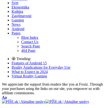
Svet
Ekonomika
Kultúra
Zaujímavosti
Gaming
News
Android
Pages
Blog Index
Contact Us
Search Page
404 Page
🤩 Trending:
Features of Android 15
Reality Applications for Everyday Use
What to Expect in 2024
Virtual Reality Gaming
We appreciate the support from readers like you at Foxiz. Through
your purchases using the links on our site, you empower us with
affiliate commissions.
Font
Aa
Resizer