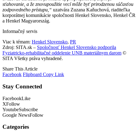
sťahovanie, a že znovupoužitie vecí môže byť prirodzenou súčasťou
zodpovedného prístupu,“
uzatvára Zuzana Kaňuchová, riaditeľka
korporátnej komunikácie spoločnosti Henkel Slovensko, Henkel ČR
a Henkel Magyarország.
Informačný servis
Viac k témam:
Henkel Slovensko
,
PR
Zdroj: SITA.sk –
Spoločnosť Henkel Slovensko podporila
Fyziatricko-rehabilitačné oddelenie UNB materiálnym darom
©
SITA Všetky práva vyhradené.
Share This Article
Facebook
Flipboard
Copy Link
Stay Connected
Facebook
Like
X
Follow
Youtube
Subscribe
Google News
Follow
Categories