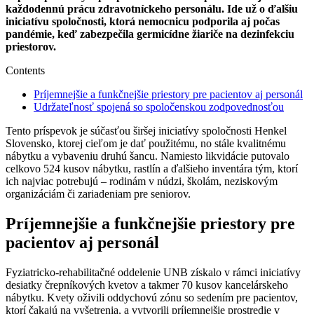
každodennú prácu zdravotníckeho personálu. Ide už o ďalšiu
iniciatívu spoločnosti, ktorá nemocnicu podporila aj počas
pandémie, keď zabezpečila germicídne žiariče na dezinfekciu
priestorov.
Contents
Príjemnejšie a funkčnejšie priestory pre pacientov aj personál
Udržateľnosť spojená so spoločenskou zodpovednosťou
Tento príspevok je súčasťou širšej iniciatívy spoločnosti Henkel
Slovensko, ktorej cieľom je dať použitému, no stále kvalitnému
nábytku a vybaveniu druhú šancu. Namiesto likvidácie putovalo
celkovo 524 kusov nábytku, rastlín a ďalšieho inventára tým, ktorí
ich najviac potrebujú – rodinám v núdzi, školám, neziskovým
organizáciám či zariadeniam pre seniorov.
Príjemnejšie a funkčnejšie priestory pre
pacientov aj personál
Fyziatricko-rehabilitačné oddelenie UNB získalo v rámci iniciatívy
desiatky črepníkových kvetov a takmer 70 kusov kancelárskeho
nábytku. Kvety oživili oddychovú zónu so sedením pre pacientov,
ktorí čakajú na vyšetrenia, a vytvorili príjemnejšie prostredie v