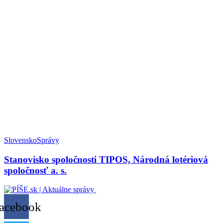
Slovensko
Správy
Stanovisko spoločnosti TIPOS, Národná lotériová
spoločnosť a. s.
acebook