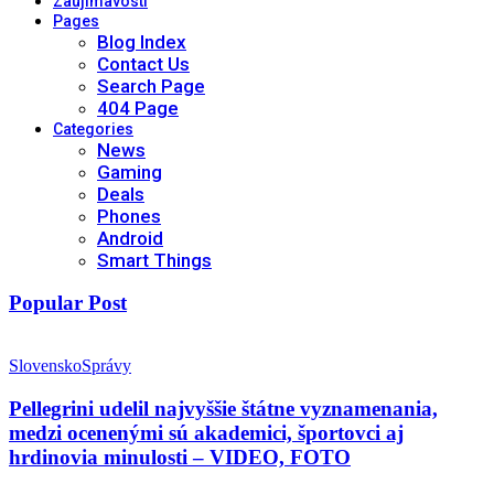
Zaujímavosti
Pages
Blog Index
Contact Us
Search Page
404 Page
Categories
News
Gaming
Deals
Phones
Android
Smart Things
Popular Post
Slovensko
Správy
Pellegrini udelil najvyššie štátne vyznamenania,
medzi ocenenými sú akademici, športovci aj
hrdinovia minulosti – VIDEO, FOTO