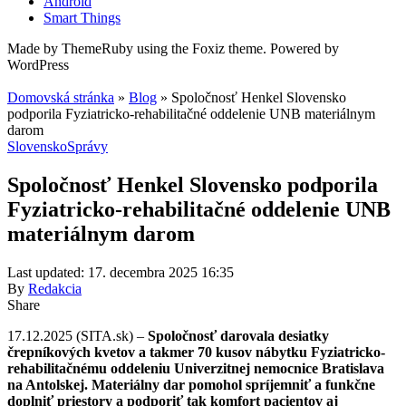
Android
Smart Things
Made by ThemeRuby using the Foxiz theme. Powered by
WordPress
Domovská stránka
»
Blog
»
Spoločnosť Henkel Slovensko
podporila Fyziatricko-rehabilitačné oddelenie UNB materiálnym
darom
Slovensko
Správy
Spoločnosť Henkel Slovensko podporila
Fyziatricko-rehabilitačné oddelenie UNB
materiálnym darom
Last updated: 17. decembra 2025 16:35
By
Redakcia
Share
17.12.2025 (SITA.sk) –
Spoločnosť darovala desiatky
črepníkových kvetov a takmer 70 kusov nábytku Fyziatricko-
rehabilitačnému oddeleniu Univerzitnej nemocnice Bratislava
na Antolskej. Materiálny dar pomohol spríjemniť a funkčne
doplniť priestory a podporiť tak komfort pacientov aj