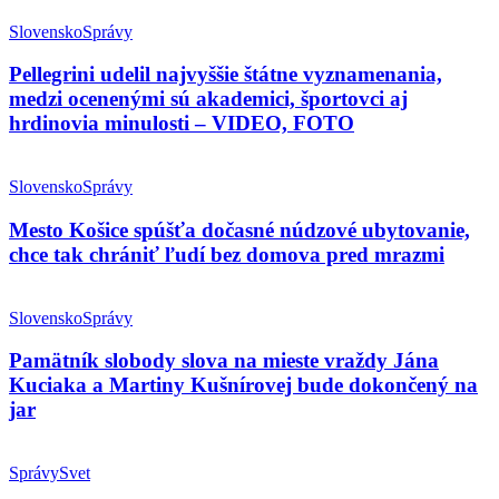
Slovensko
Správy
Pellegrini udelil najvyššie štátne vyznamenania,
medzi ocenenými sú akademici, športovci aj
hrdinovia minulosti – VIDEO, FOTO
Slovensko
Správy
Mesto Košice spúšťa dočasné núdzové ubytovanie,
chce tak chrániť ľudí bez domova pred mrazmi
Slovensko
Správy
Pamätník slobody slova na mieste vraždy Jána
Kuciaka a Martiny Kušnírovej bude dokončený na
jar
Správy
Svet