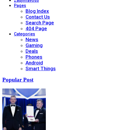
Zaujímavosti
Pages
Blog Index
Contact Us
Search Page
404 Page
Categories
News
Gaming
Deals
Phones
Android
Smart Things
Popular Post