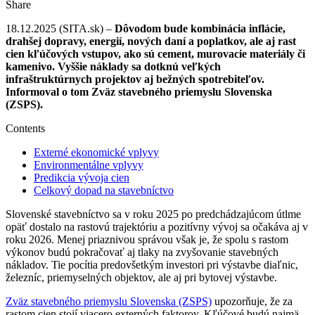
Share
18.12.2025 (SITA.sk) –
Dôvodom bude kombinácia inflácie,
drahšej dopravy, energií, nových daní a poplatkov, ale aj rast
cien kľúčových vstupov, ako sú cement, murovacie materiály či
kamenivo. Vyššie náklady sa dotknú veľkých
infraštruktúrnych projektov aj bežných spotrebiteľov.
Informoval o tom Zväz stavebného priemyslu Slovenska
(ZSPS).
Contents
Externé ekonomické vplyvy
Environmentálne vplyvy
Predikcia vývoja cien
Celkový dopad na stavebníctvo
Slovenské stavebníctvo sa v roku 2025 po predchádzajúcom útlme
opäť dostalo na rastovú trajektóriu a pozitívny vývoj sa očakáva aj v
roku 2026. Menej priaznivou správou však je, že spolu s rastom
výkonov budú pokračovať aj tlaky na zvyšovanie stavebných
nákladov. Tie pocítia predovšetkým investori pri výstavbe diaľnic,
železníc, priemyselných objektov, ale aj pri bytovej výstavbe.
Zväz stavebného priemyslu Slovenska (ZSPS)
upozorňuje, že za
rastom cien stojí viacero externých faktorov. Kľúčové budú najmä