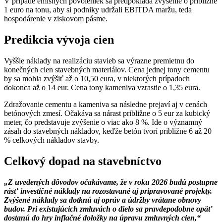
V prípade emisných povoleniek sa predpokladá zvýšenie o približne
1 euro na tonu, aby si podniky udržali EBITDA maržu, teda
hospodárenie v ziskovom pásme.
Predikcia vývoja cien
Vyššie náklady na realizáciu stavieb sa výrazne premietnu do
konečných cien stavebných materiálov. Cena jednej tony cementu
by sa mohla zvýšiť až o 10,50 eura, v niektorých prípadoch
dokonca až o 14 eur. Cena tony kameniva vzrastie o 1,35 eura.
Zdražovanie cementu a kameniva sa následne prejaví aj v cenách
betónových zmesí. Očakáva sa nárast približne o 5 eur za kubický
meter, čo predstavuje zvýšenie o viac ako 8 %. Ide o významný
zásah do stavebných nákladov, keďže betón tvorí približne 6 až 20
% celkových nákladov stavby.
Celkový dopad na stavebníctvo
„Z uvedených dôvodov očakávame, že v roku 2026 budú postupne
rásť investičné náklady na rozostavané aj pripravované projekty.
Zvýšené náklady sa dotknú aj opráv a údržby vrátane obnovy
budov. Pri existujúcich zmluvách o dielo sa pravdepodobne opäť
dostanú do hry inflačné doložky na úpravu zmluvných cien,“