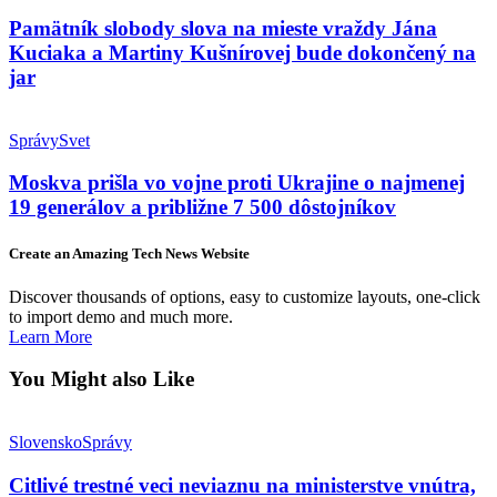
Pamätník slobody slova na mieste vraždy Jána
Kuciaka a Martiny Kušnírovej bude dokončený na
jar
Správy
Svet
Moskva prišla vo vojne proti Ukrajine o najmenej
19 generálov a približne 7 500 dôstojníkov
Create an Amazing Tech News Website
Discover thousands of options, easy to customize layouts, one-click
to import demo and much more.
Learn More
You Might also Like
Slovensko
Správy
Citlivé trestné veci neviaznu na ministerstve vnútra,