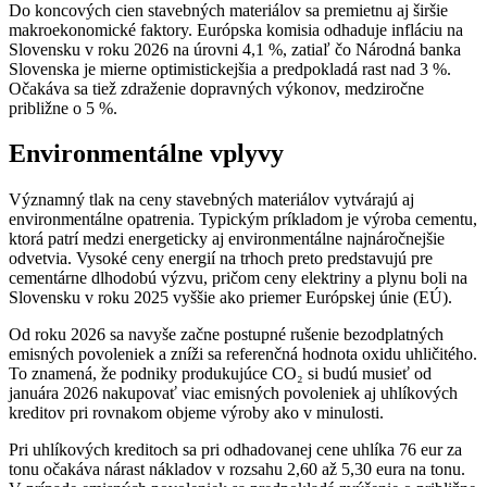
Do koncových cien stavebných materiálov sa premietnu aj širšie
makroekonomické faktory. Európska komisia odhaduje infláciu na
Slovensku v roku 2026 na úrovni 4,1 %, zatiaľ čo Národná banka
Slovenska je mierne optimistickejšia a predpokladá rast nad 3 %.
Očakáva sa tiež zdraženie dopravných výkonov, medziročne
približne o 5 %.
Environmentálne vplyvy
Významný tlak na ceny stavebných materiálov vytvárajú aj
environmentálne opatrenia. Typickým príkladom je výroba cementu,
ktorá patrí medzi energeticky aj environmentálne najnáročnejšie
odvetvia. Vysoké ceny energií na trhoch preto predstavujú pre
cementárne dlhodobú výzvu, pričom ceny elektriny a plynu boli na
Slovensku v roku 2025 vyššie ako priemer Európskej únie (EÚ).
Od roku 2026 sa navyše začne postupné rušenie bezodplatných
emisných povoleniek a zníži sa referenčná hodnota oxidu uhličitého.
To znamená, že podniky produkujúce CO₂ si budú musieť od
januára 2026 nakupovať viac emisných povoleniek aj uhlíkových
kreditov pri rovnakom objeme výroby ako v minulosti.
Pri uhlíkových kreditoch sa pri odhadovanej cene uhlíka 76 eur za
tonu očakáva nárast nákladov v rozsahu 2,60 až 5,30 eura na tonu.