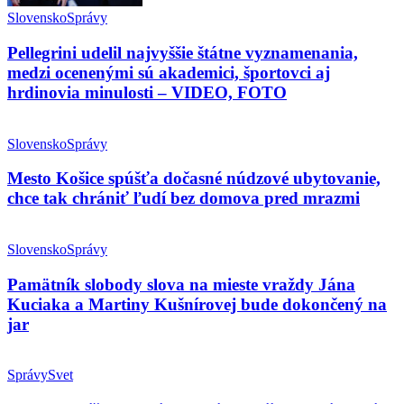
Slovensko
Správy
Pellegrini udelil najvyššie štátne vyznamenania,
medzi ocenenými sú akademici, športovci aj
hrdinovia minulosti – VIDEO, FOTO
Slovensko
Správy
Mesto Košice spúšťa dočasné núdzové ubytovanie,
chce tak chrániť ľudí bez domova pred mrazmi
Slovensko
Správy
Pamätník slobody slova na mieste vraždy Jána
Kuciaka a Martiny Kušnírovej bude dokončený na
jar
Správy
Svet