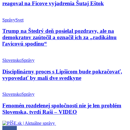
reagoval na Ficove vyjadrenia Šutaj Eštok
Správy
Svet
Trump na Štedrý deň posielal pozdravy, ale na
demokratov zaútočil a označil ich za „radikálnu
ľavicovú spodinu“
Slovensko
Správy
Disciplinárny proces s Lipšicom bude pokračovať,
vypovedať by mali dve svedkyne
Slovensko
Správy
Fenomén rozdelenej spoločnosti nie je len problém
Slovenska, tvrdí Raši – VIDEO