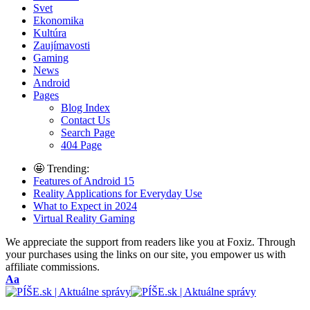
Svet
Ekonomika
Kultúra
Zaujímavosti
Gaming
News
Android
Pages
Blog Index
Contact Us
Search Page
404 Page
🤩 Trending:
Features of Android 15
Reality Applications for Everyday Use
What to Expect in 2024
Virtual Reality Gaming
We appreciate the support from readers like you at Foxiz. Through
your purchases using the links on our site, you empower us with
affiliate commissions.
Font
Aa
Resizer