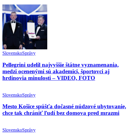
Slovensko
Správy
Pellegrini udelil najvyššie štátne vyznamenania,
medzi ocenenými sú akademici, športovci aj
hrdinovia minulosti – VIDEO, FOTO
Slovensko
Správy
Mesto Košice spúšťa dočasné núdzové ubytovanie,
chce tak chrániť ľudí bez domova pred mrazmi
Slovensko
Správy