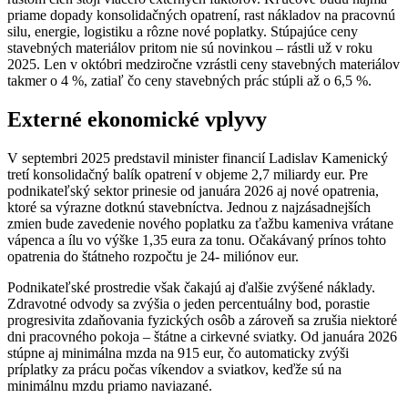
priame dopady konsolidačných opatrení, rast nákladov na pracovnú
silu, energie, logistiku a rôzne nové poplatky. Stúpajúce ceny
stavebných materiálov pritom nie sú novinkou – rástli už v roku
2025. Len v októbri medziročne vzrástli ceny stavebných materiálov
takmer o 4 %, zatiaľ čo ceny stavebných prác stúpli až o 6,5 %.
Externé ekonomické vplyvy
V septembri 2025 predstavil minister financií Ladislav Kamenický
tretí konsolidačný balík opatrení v objeme 2,7 miliardy eur. Pre
podnikateľský sektor prinesie od januára 2026 aj nové opatrenia,
ktoré sa výrazne dotknú stavebníctva. Jednou z najzásadnejších
zmien bude zavedenie nového poplatku za ťažbu kameniva vrátane
vápenca a ílu vo výške 1,35 eura za tonu. Očakávaný prínos tohto
opatrenia do štátneho rozpočtu je 24- miliónov eur.
Podnikateľské prostredie však čakajú aj ďalšie zvýšené náklady.
Zdravotné odvody sa zvýšia o jeden percentuálny bod, porastie
progresivita zdaňovania fyzických osôb a zároveň sa zrušia niektoré
dni pracovného pokoja – štátne a cirkevné sviatky. Od januára 2026
stúpne aj minimálna mzda na 915 eur, čo automaticky zvýši
príplatky za prácu počas víkendov a sviatkov, keďže sú na
minimálnu mzdu priamo naviazané.