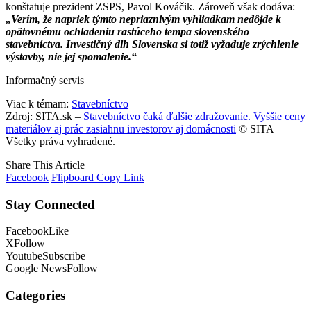
konštatuje prezident ZSPS, Pavol Kováčik. Zároveň však dodáva:
„Verím, že napriek týmto nepriaznivým vyhliadkam nedôjde k
opätovnému ochladeniu rastúceho tempa slovenského
stavebníctva. Investičný dlh Slovenska si totiž vyžaduje zrýchlenie
výstavby, nie jej spomalenie.“
Informačný servis
Viac k témam:
Stavebníctvo
Zdroj: SITA.sk –
Stavebníctvo čaká ďalšie zdražovanie. Vyššie ceny
materiálov aj prác zasiahnu investorov aj domácnosti
© SITA
Všetky práva vyhradené.
Share This Article
Facebook
Flipboard
Copy Link
Stay Connected
Facebook
Like
X
Follow
Youtube
Subscribe
Google News
Follow
Categories