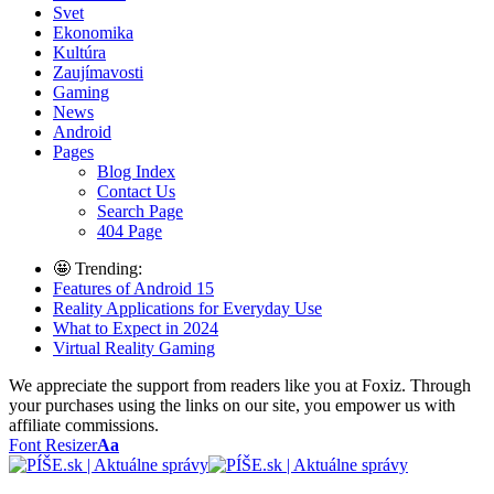
Svet
Ekonomika
Kultúra
Zaujímavosti
Gaming
News
Android
Pages
Blog Index
Contact Us
Search Page
404 Page
🤩 Trending:
Features of Android 15
Reality Applications for Everyday Use
What to Expect in 2024
Virtual Reality Gaming
We appreciate the support from readers like you at Foxiz. Through
your purchases using the links on our site, you empower us with
affiliate commissions.
Font Resizer
Aa