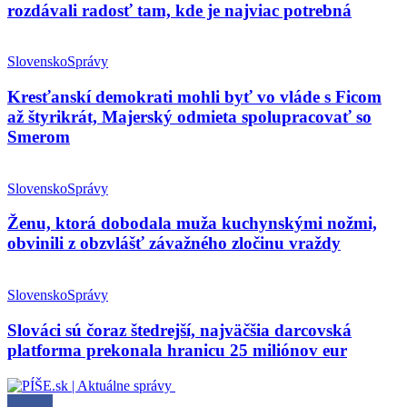
rozdávali radosť tam, kde je najviac potrebná
Slovensko
Správy
Kresťanskí demokrati mohli byť vo vláde s Ficom
až štyrikrát, Majerský odmieta spolupracovať so
Smerom
Slovensko
Správy
Ženu, ktorá dobodala muža kuchynskými nožmi,
obvinili z obzvlášť závažného zločinu vraždy
Slovensko
Správy
Slováci sú čoraz štedrejší, najväčšia darcovská
platforma prekonala hranicu 25 miliónov eur