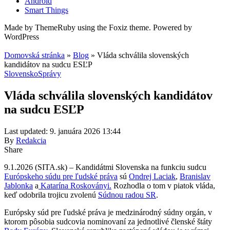
Android
Smart Things
Made by ThemeRuby using the Foxiz theme. Powered by
WordPress
Domovská stránka
»
Blog
»
Vláda schválila slovenských
kandidátov na sudcu ESĽP
Slovensko
Správy
Vláda schválila slovenských kandidátov
na sudcu ESĽP
Last updated: 9. januára 2026 13:44
By
Redakcia
Share
9.1.2026 (SITA.sk) – Kandidátmi Slovenska na funkciu sudcu
Európskeho súdu pre ľudské práva
sú
Ondrej Laciak
,
Branislav
Jablonka
a
Katarína Roskoványi.
Rozhodla o tom v piatok vláda,
keď odobrila trojicu zvolenú
Súdnou radou SR
.
Európsky súd pre ľudské práva je medzinárodný súdny orgán, v
ktorom pôsobia sudcovia nominovaní za jednotlivé členské štáty