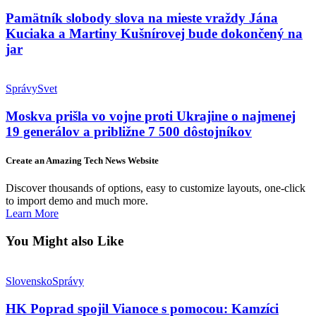
Pamätník slobody slova na mieste vraždy Jána
Kuciaka a Martiny Kušnírovej bude dokončený na
jar
Správy
Svet
Moskva prišla vo vojne proti Ukrajine o najmenej
19 generálov a približne 7 500 dôstojníkov
Create an Amazing Tech News Website
Discover thousands of options, easy to customize layouts, one-click
to import demo and much more.
Learn More
You Might also Like
Slovensko
Správy
HK Poprad spojil Vianoce s pomocou: Kamzíci