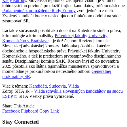
Rady Európy
. Slovenská republika zastúpená vládou je v rámci
tohto systému povinná predložiť trojicu kandidátov, pričom následne
Parlamentné zhromaždenie Rady Európy
zvolí jedného z nich.
Zvolený kandidát bude v nasledujúcom funkčnom období na súde
zastupovať SR.
Laciak v súčasnosti pôsobí ako docent na Katedre trestného práva,
kriminológie a kriminalistiky
Právnickej fakulty
Univerzity
Komenského v Bratislave
a je tiež členom Revíznej komisie
Slovenskej advokátskej komory. Jablonka pôsobí na katedre
obchodného a hospodárskeho práva Právnickej fakulty Univerzity
Komenského, a tiež je predsedom prvostupňového disciplinárneho
senátu Disciplinárnej komisie SAK. Roskoványi až do novembra
2025 pôsobila ako štátna tajomníčka ministerstva spravodlivosti a
momentálne je prokurátorkou netrestného odboru
Generálnej
prokuratúry SR
.
Viac k témam:
Kandidáti
,
Sudcovia
,
Vláda
Zdroj: SITA.sk –
Vláda schválila slovenských kandidátov na sudcu
ESĽP
© SITA Všetky práva vyhradené.
Share This Article
Facebook
Flipboard
Copy Link
Stay Connected