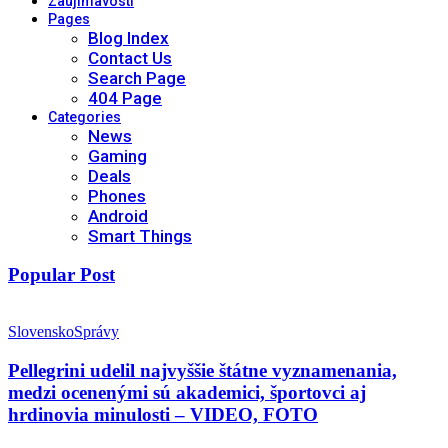
Zaujímavosti
Pages
Blog Index
Contact Us
Search Page
404 Page
Categories
News
Gaming
Deals
Phones
Android
Smart Things
Popular Post
Slovensko
Správy
Pellegrini udelil najvyššie štátne vyznamenania,
medzi ocenenými sú akademici, športovci aj
hrdinovia minulosti – VIDEO, FOTO