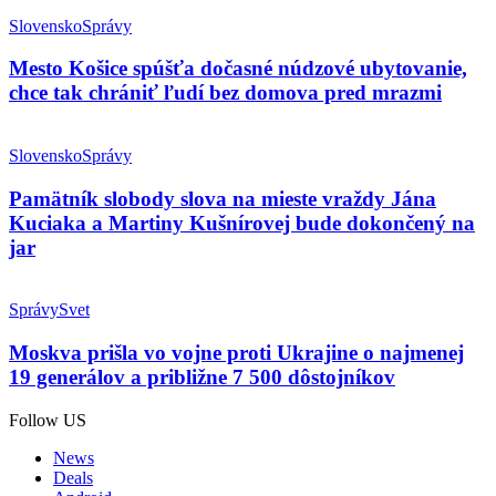
Slovensko
Správy
Mesto Košice spúšťa dočasné núdzové ubytovanie,
chce tak chrániť ľudí bez domova pred mrazmi
Slovensko
Správy
Pamätník slobody slova na mieste vraždy Jána
Kuciaka a Martiny Kušnírovej bude dokončený na
jar
Správy
Svet
Moskva prišla vo vojne proti Ukrajine o najmenej
19 generálov a približne 7 500 dôstojníkov
Follow US
News
Deals