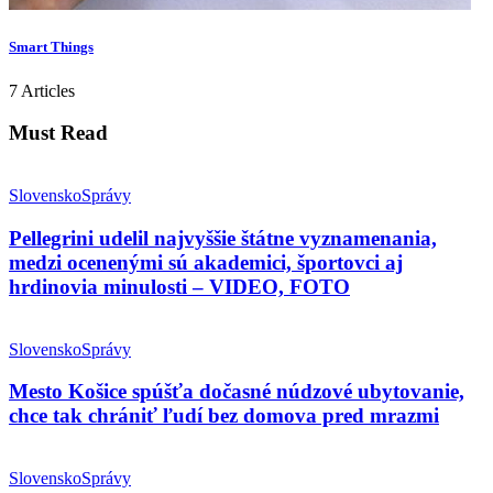
Smart Things
7 Articles
Must Read
Slovensko
Správy
Pellegrini udelil najvyššie štátne vyznamenania,
medzi ocenenými sú akademici, športovci aj
hrdinovia minulosti – VIDEO, FOTO
Slovensko
Správy
Mesto Košice spúšťa dočasné núdzové ubytovanie,
chce tak chrániť ľudí bez domova pred mrazmi
Slovensko
Správy