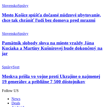
Slovensko
Správy
Mesto Košice spúšťa dočasné núdzové ubytovanie,
chce tak chrániť ľudí bez domova pred mrazmi
Slovensko
Správy
Pamätník slobody slova na mieste vraždy Jána
Kuciaka a Martiny Kušnírovej bude dokončený na
jar
Správy
Svet
Moskva prišla vo vojne proti Ukrajine o najmenej
19 generálov a približne 7 500 dôstojníkov
Follow US
News
Deals