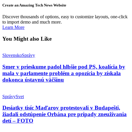
Create an Amazing Tech News Website
Discover thousands of options, easy to customize layouts, one-click
to import demo and much more.
Learn More
You Might also Like
Slovensko
Správy
Smer v prieskume padol hlbšie pod PS, koalícia by
mala v parlamente problém a opozícia by získala
dokonca ústavnú väčšinu
Správy
Svet
Desiatky tisíc Maďarov protestovali v Budapešti,
žiadali odstúpenie Orbána pre prípady zneužívania
detí – FOTO