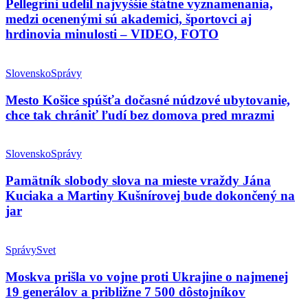
Pellegrini udelil najvyššie štátne vyznamenania,
medzi ocenenými sú akademici, športovci aj
hrdinovia minulosti – VIDEO, FOTO
Slovensko
Správy
Mesto Košice spúšťa dočasné núdzové ubytovanie,
chce tak chrániť ľudí bez domova pred mrazmi
Slovensko
Správy
Pamätník slobody slova na mieste vraždy Jána
Kuciaka a Martiny Kušnírovej bude dokončený na
jar
Správy
Svet
Moskva prišla vo vojne proti Ukrajine o najmenej
19 generálov a približne 7 500 dôstojníkov