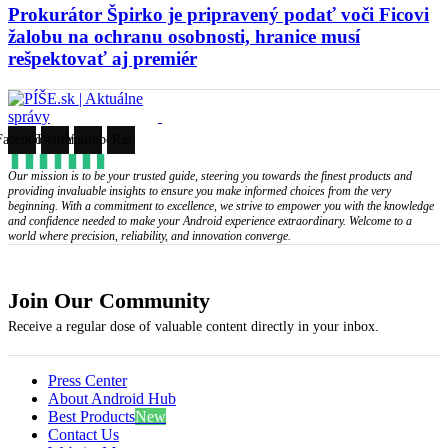
Prokurátor Špirko je pripravený podať voči Ficovi
žalobu na ochranu osobnosti, hranice musí
rešpektovať aj premiér
Facebook
Twitter
Youtube
Rss
Our mission is to be your trusted guide, steering you towards the finest products and
providing invaluable insights to ensure you make informed choices from the very
beginning. With a commitment to excellence, we strive to empower you with the knowledge
and confidence needed to make your Android experience extraordinary. Welcome to a
world where precision, reliability, and innovation converge.
Join Our Community
Receive a regular dose of valuable content directly in your inbox.
Press Center
About Android Hub
Best Products
New
Contact Us