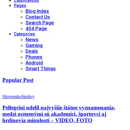
Zaujímavosti
Pages
Blog Index
Contact Us
Search Page
404 Page
Categories
News
Gaming
Deals
Phones
Android
Smart Things
Popular Post
Slovensko
Správy
Pellegrini udelil najvyššie štátne vyznamenania,
medzi ocenenými sú akademici, športovci aj
hrdinovia minulosti – VIDEO, FOTO