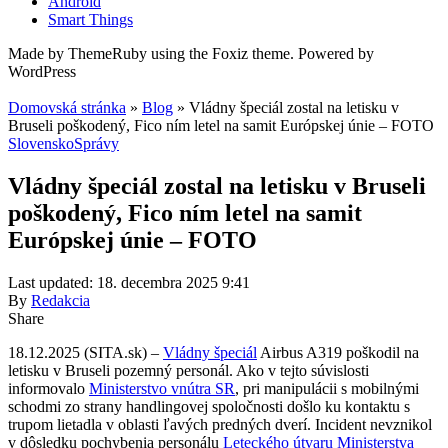
Android
Smart Things
Made by ThemeRuby using the Foxiz theme. Powered by
WordPress
Domovská stránka
»
Blog
»
Vládny špeciál zostal na letisku v
Bruseli poškodený, Fico ním letel na samit Európskej únie – FOTO
Slovensko
Správy
Vládny špeciál zostal na letisku v Bruseli
poškodený, Fico ním letel na samit
Európskej únie – FOTO
Last updated: 18. decembra 2025 9:41
By
Redakcia
Share
18.12.2025 (SITA.sk) –
Vládny špeciál
Airbus A319 poškodil na
letisku v Bruseli pozemný personál. Ako v tejto súvislosti
informovalo
Ministerstvo vnútra SR
, pri manipulácii s mobilnými
schodmi zo strany handlingovej spoločnosti došlo ku kontaktu s
trupom lietadla v oblasti ľavých predných dverí. Incident nevznikol
v dôsledku pochybenia personálu
Leteckého útvaru Ministerstva