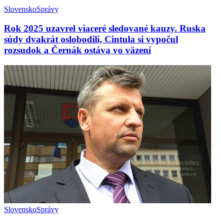
Slovensko
Správy
Rok 2025 uzavrel viaceré sledované kauzy. Ruska
súdy dvakrát oslobodili, Cintula si vypočul
rozsudok a Černák ostáva vo väzení
Slovensko
Správy