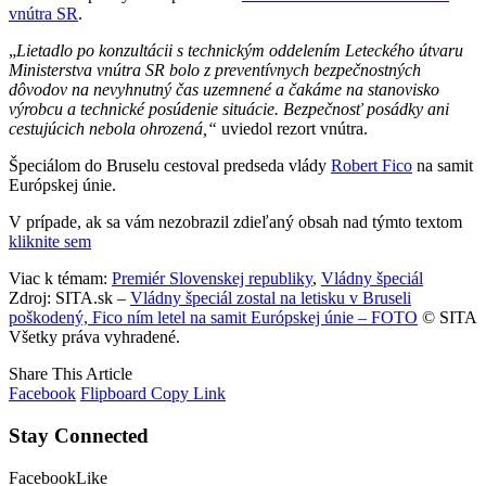
vnútra SR
.
„
Lietadlo po konzultácii s technickým oddelením Leteckého útvaru
Ministerstva vnútra SR bolo z preventívnych bezpečnostných
dôvodov na nevyhnutný čas uzemnené a čakáme na stanovisko
výrobcu a technické posúdenie situácie. Bezpečnosť posádky ani
cestujúcich nebola ohrozená,“
uviedol rezort vnútra.
Špeciálom do Bruselu cestoval predseda vlády
Robert Fico
na samit
Európskej únie.
V prípade, ak sa vám nezobrazil zdieľaný obsah nad týmto textom
kliknite sem
Viac k témam:
Premiér Slovenskej republiky
,
Vládny špeciál
Zdroj: SITA.sk –
Vládny špeciál zostal na letisku v Bruseli
poškodený, Fico ním letel na samit Európskej únie – FOTO
© SITA
Všetky práva vyhradené.
Share This Article
Facebook
Flipboard
Copy Link
Stay Connected
Facebook
Like