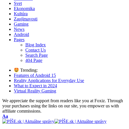
Svet
Ekonomika
Kultúra
Zaujímavosti
Gaming
News
Android
Pages
Blog Index
Contact Us
Search Page
404 Page
Trending:
Features of Android 15
Reality Applications for Everyday Use
What to Expect in 2024
Virtual Reality Gaming
We appreciate the support from readers like you at Foxiz. Through
your purchases using the links on our site, you empower us with
affiliate commissions.
Font
Aa
Resizer