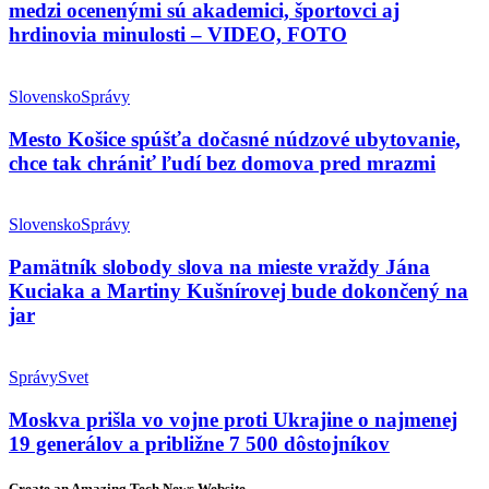
medzi ocenenými sú akademici, športovci aj
hrdinovia minulosti – VIDEO, FOTO
Slovensko
Správy
Mesto Košice spúšťa dočasné núdzové ubytovanie,
chce tak chrániť ľudí bez domova pred mrazmi
Slovensko
Správy
Pamätník slobody slova na mieste vraždy Jána
Kuciaka a Martiny Kušnírovej bude dokončený na
jar
Správy
Svet
Moskva prišla vo vojne proti Ukrajine o najmenej
19 generálov a približne 7 500 dôstojníkov
Create an Amazing Tech News Website