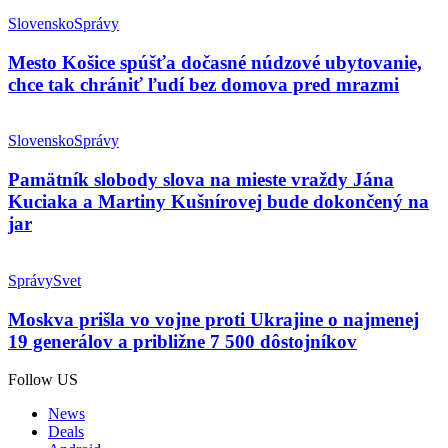
Slovensko
Správy
Mesto Košice spúšťa dočasné núdzové ubytovanie,
chce tak chrániť ľudí bez domova pred mrazmi
Slovensko
Správy
Pamätník slobody slova na mieste vraždy Jána
Kuciaka a Martiny Kušnírovej bude dokončený na
jar
Správy
Svet
Moskva prišla vo vojne proti Ukrajine o najmenej
19 generálov a približne 7 500 dôstojníkov
Follow US
News
Deals