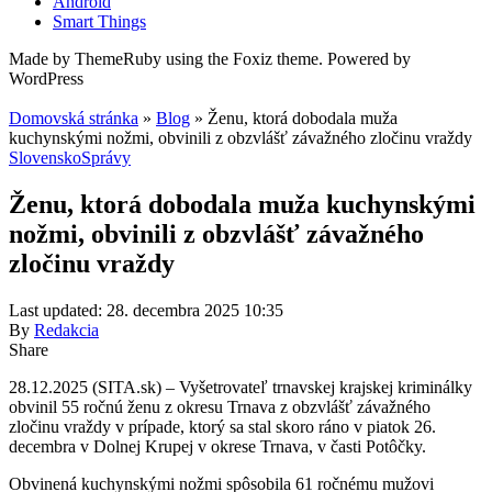
Android
Smart Things
Made by ThemeRuby using the Foxiz theme. Powered by
WordPress
Domovská stránka
»
Blog
»
Ženu, ktorá dobodala muža
kuchynskými nožmi, obvinili z obzvlášť závažného zločinu vraždy
Slovensko
Správy
Ženu, ktorá dobodala muža kuchynskými
nožmi, obvinili z obzvlášť závažného
zločinu vraždy
Last updated: 28. decembra 2025 10:35
By
Redakcia
Share
28.12.2025 (SITA.sk) – Vyšetrovateľ trnavskej krajskej kriminálky
obvinil 55 ročnú ženu z okresu Trnava z obzvlášť závažného
zločinu vraždy v prípade, ktorý sa stal skoro ráno v piatok 26.
decembra v Dolnej Krupej v okrese Trnava, v časti Potôčky.
Obvinená kuchynskými nožmi spôsobila 61 ročnému mužovi