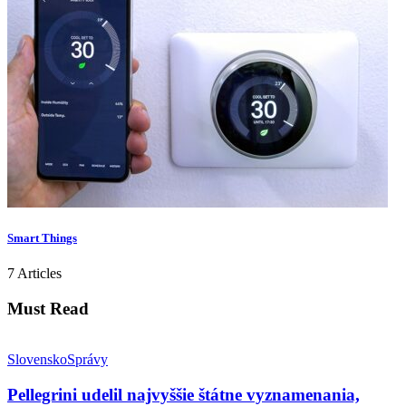
Smart Things
7 Articles
Must Read
Slovensko
Správy
Pellegrini udelil najvyššie štátne vyznamenania,