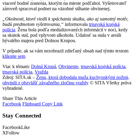
viaceré bodné zranenia, ktorým na mieste podľahol. Vyšetrovateľ
zároveň spracoval podnet na väzobné stíhanie obvinenej.
„Okolnosti, ktoré viedli k spáchaniu skutku, ako aj samotný motív,
budú predmetom vyšetrovania,“
informovala
trnavská krajská
polícia
. Žena bola podľa medializovaných informácií v noci, kedy
sa skutok stal, pod vplyvom alkoholu. Udalosť sa stala v areáli
bývalého majera pred Dolnou Krupou.
V prípade, ak sa vám nezobrazil zdieľaný obsah nad týmto textom
kliknite sem
Viac k témam:
Dolná Krupá
,
Obvinenie
,
trnavská krajská polícia
,
trnavská polícia
,
Vražda
Zdroj: SITA.sk –
Ženu, ktorá dobodala muža kuchynskými nožmi,
obvinili z obzvlášť závažného zločinu vraždy
© SITA Všetky práva
vyhradené.
Share This Article
Facebook
Flipboard
Copy Link
Stay Connected
Facebook
Like
X
Follow