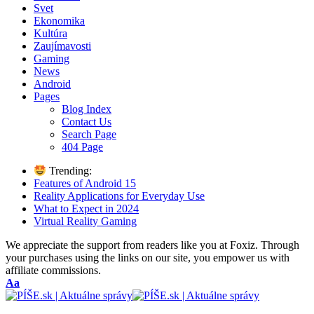
Svet
Ekonomika
Kultúra
Zaujímavosti
Gaming
News
Android
Pages
Blog Index
Contact Us
Search Page
404 Page
Trending:
Features of Android 15
Reality Applications for Everyday Use
What to Expect in 2024
Virtual Reality Gaming
We appreciate the support from readers like you at Foxiz. Through
your purchases using the links on our site, you empower us with
affiliate commissions.
Font
Aa
Resizer