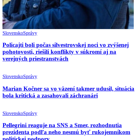
Slovensko
Správy
Policajti boli počas silvestrovskej noci vo zvýšenej
pohotovosti, riešili konflikty v súkromí aj na
verejných priestranstvách
Slovensko
Správy
Marian Kočner sa vo väzení takmer udusil, situácia
bola kritická a zasahovali záchranári
Slovensko
Správy
Pellegrini reaguje na SNS a Smer, rozhodnutia
prezidenta podľa neho nesmú byť rukojemníkom
politickej podpory