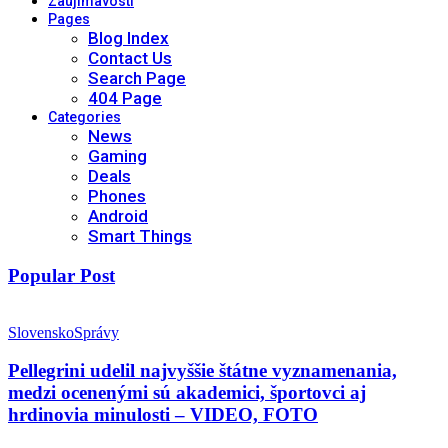
Zaujímavosti
Pages
Blog Index
Contact Us
Search Page
404 Page
Categories
News
Gaming
Deals
Phones
Android
Smart Things
Popular Post
Slovensko
Správy
Pellegrini udelil najvyššie štátne vyznamenania,
medzi ocenenými sú akademici, športovci aj
hrdinovia minulosti – VIDEO, FOTO