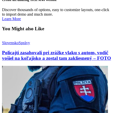
Discover thousands of options, easy to customize layouts, one-click
to import demo and much more.
Learn More
You Might also Like
Slovensko
Správy
Policajti zasahovali pri zrážke vlaku s autom, vodič
vošiel na koľajisko a zostal tam zakliesnený – FOTO