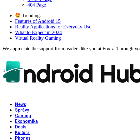
404 Page
Trending:
Features of Android 15
Reality Applications for Everyday Use
What to Expect in 2024
Virtual Reality Gaming
We appreciate the support from readers like you at Foxiz. Through you
News
Správy
Gaming
Ekonomika
Deals
Kultúra
Phones