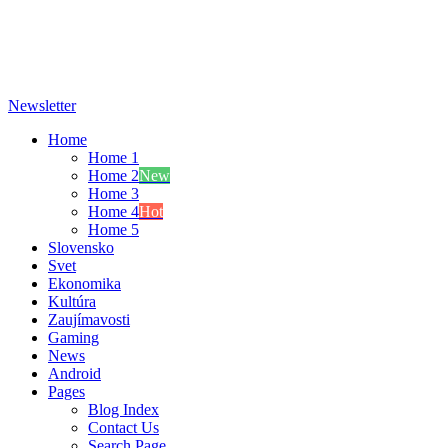
Newsletter
Home
Home 1
Home 2
New
Home 3
Home 4
Hot
Home 5
Slovensko
Svet
Ekonomika
Kultúra
Zaujímavosti
Gaming
News
Android
Pages
Blog Index
Contact Us
Search Page