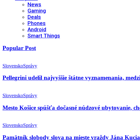
News
Gaming
Deals
Phones
Android
Smart Things
Popular Post
Slovensko
Správy
Pellegrini udelil najvyššie štátne vyznamenania, me
Slovensko
Správy
Mesto Košice spúšťa dočasné núdzové ubytovanie, c
Slovensko
Správy
Pamätník slobody slova na mieste vraždy Jána Kuci