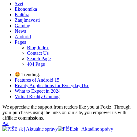
Svet
Ekonomika
Kultúra
Zaujímavosti
Gaming
News
Android
Pages
Blog Index
Contact Us
Search Page
404 Page
Trending:
Features of Android 15
Reality Applications for Everyday Use
What to Expect in 2024
Virtual Reality Gaming
We appreciate the support from readers like you at Foxiz. Through
your purchases using the links on our site, you empower us with
affiliate commissions.
Font
Aa
Resizer