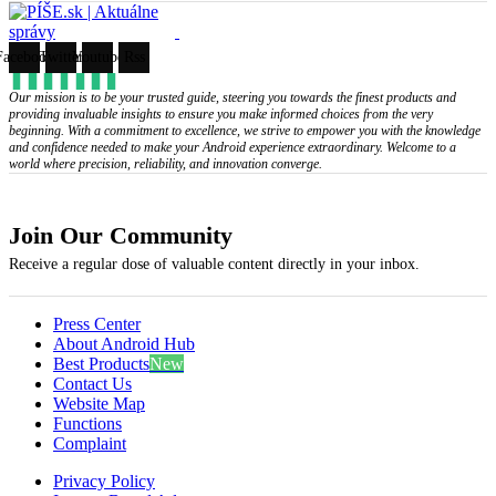
Facebook
Twitter
Youtube
Rss
Our mission is to be your trusted guide, steering you towards the finest products and
providing invaluable insights to ensure you make informed choices from the very
beginning. With a commitment to excellence, we strive to empower you with the knowledge
and confidence needed to make your Android experience extraordinary. Welcome to a
world where precision, reliability, and innovation converge.
Join Our Community
Receive a regular dose of valuable content directly in your inbox.
Press Center
About Android Hub
Best Products
New
Contact Us
Website Map
Functions
Complaint
Privacy Policy