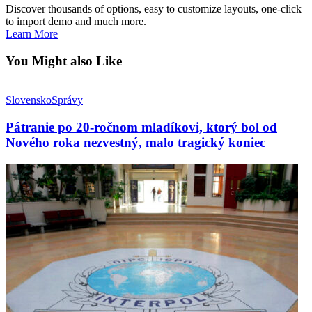
Discover thousands of options, easy to customize layouts, one-click
to import demo and much more.
Learn More
You Might also Like
Slovensko
Správy
Pátranie po 20-ročnom mladíkovi, ktorý bol od
Nového roka nezvestný, malo tragický koniec