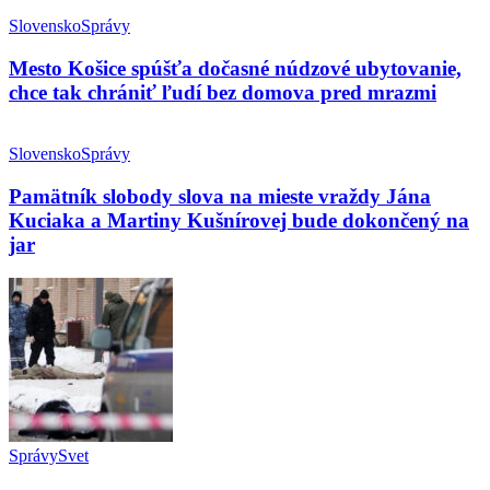
Slovensko
Správy
Mesto Košice spúšťa dočasné núdzové ubytovanie,
chce tak chrániť ľudí bez domova pred mrazmi
Slovensko
Správy
Pamätník slobody slova na mieste vraždy Jána
Kuciaka a Martiny Kušnírovej bude dokončený na
jar
Správy
Svet