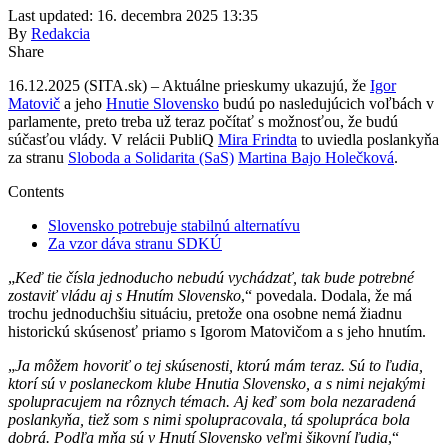
Last updated: 16. decembra 2025 13:35
By
Redakcia
Share
16.12.2025 (SITA.sk) – Aktuálne prieskumy ukazujú, že
Igor
Matovič
a jeho
Hnutie Slovensko
budú po nasledujúcich voľbách v
parlamente, preto treba už teraz počítať s možnosťou, že budú
súčasťou vlády. V relácii PubliQ
Mira Frindta
to uviedla poslankyňa
za stranu
Sloboda a Solidarita (SaS)
Martina Bajo Holečková
.
Contents
Slovensko potrebuje stabilnú alternatívu
Za vzor dáva stranu SDKÚ
„
Keď tie čísla jednoducho nebudú vychádzať, tak bude potrebné
zostaviť vládu aj s Hnutím Slovensko
,“ povedala. Dodala, že má
trochu jednoduchšiu situáciu, pretože ona osobne nemá žiadnu
historickú skúsenosť priamo s Igorom Matovičom a s jeho hnutím.
„
Ja môžem hovoriť o tej skúsenosti, ktorú mám teraz. Sú to ľudia,
ktorí sú v poslaneckom klube Hnutia Slovensko, a s nimi nejakými
spolupracujem na rôznych témach. Aj keď som bola nezaradená
poslankyňa, tiež som s nimi spolupracovala, tá spolupráca bola
dobrá. Podľa mňa sú v Hnutí Slovensko veľmi šikovní ľudia
,“