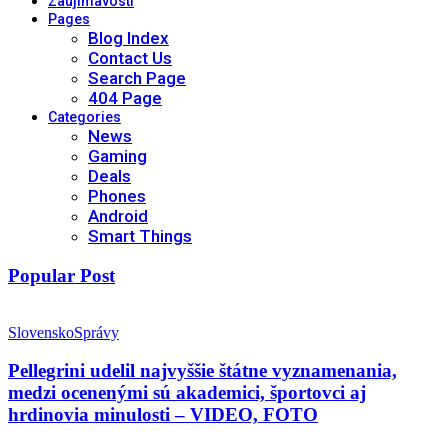
Zaujímavosti
Pages
Blog Index
Contact Us
Search Page
404 Page
Categories
News
Gaming
Deals
Phones
Android
Smart Things
Popular Post
Slovensko
Správy
Pellegrini udelil najvyššie štátne vyznamenania,
medzi ocenenými sú akademici, športovci aj
hrdinovia minulosti – VIDEO, FOTO