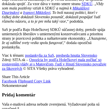
dokázala spojiť. Za vzor dáva v tomto smere stranu
SDKÚ
. „
Vždy
som mala pozitívny vzťah k SDKÚ a najmä k
Mikulášovi
Dzurindovi
a
Ivanovi Miklošovi
. To boli naozaj politici, ktorí v
ťažkej dobe dokázali Slovensko posunúť, dokázali pospájať ľudí
rôzneho názoru, a to je pre mňa taký vzor
,“ podotkla.
SaS je podľa Bajo Holečkovej SDKÚ súčasnej doby, pretože spája
umiernených liberálov s umiernenými konzervatívcami a prioritou
strany je pravicová politika a naštartovanie ekonomiky. „
Ukazujeme,
že aj odlišné svety vedia spolu fungovať
,“ dodala opozičná
poslankyňa.
Viac k témam:
poslankyňa za SaS
,
predseda hnutia Slovensko
Zdroj: SITA.sk –
Opozícia by podľa Holečkovej mala počítať so
zostavením vlády aj s Matovičom, ľudí v Hnutí Slovensko považuje
za šikovných
© SITA Všetky práva vyhradené.
Share This Article
Facebook
Flipboard
Copy Link
Nekomentované
Pridaj komentár
Vaša e-mailová adresa nebude zverejnená.
Vyžadované polia sú
označené
*