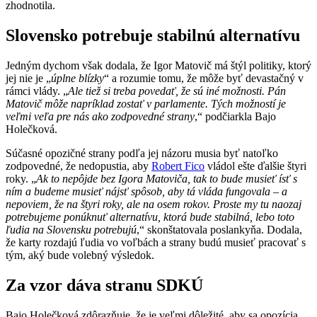
zhodnotila.
Slovensko potrebuje stabilnú alternatívu
Jedným dychom však dodala, že Igor Matovič má štýl politiky, ktorý
jej nie je „
úplne blízky
“ a rozumie tomu, že môže byť devastačný v
rámci vlády. „
Ale tiež si treba povedať, že sú iné možnosti. Pán
Matovič môže napríklad zostať v parlamente. Tých možností je
veľmi veľa pre nás ako zodpovedné strany
,“ podčiarkla Bajo
Holečková.
Súčasné opozičné strany podľa jej názoru musia byť natoľko
zodpovedné, že nedopustia, aby
Robert Fico
vládol ešte ďalšie štyri
roky. „
Ak to nepôjde bez Igora Matoviča, tak to bude musieť ísť s
ním a budeme musieť nájsť spôsob, aby tá vláda fungovala – a
nepoviem, že na štyri roky, ale na osem rokov. Proste my tu naozaj
potrebujeme ponúknuť alternatívu, ktorá bude stabilná, lebo toto
ľudia na Slovensku potrebujú
,“ skonštatovala poslankyňa. Dodala,
že karty rozdajú ľudia vo voľbách a strany budú musieť pracovať s
tým, aký bude volebný výsledok.
Za vzor dáva stranu SDKÚ
Bajo Holečková zdôrazňuje, že je veľmi dôležité, aby sa opozícia