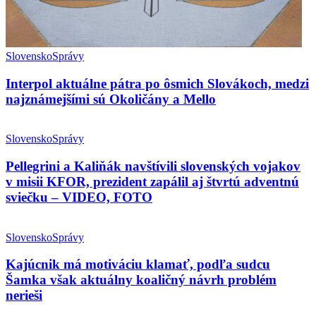
Slovensko
Správy
Interpol aktuálne pátra po ôsmich Slovákoch, medzi
najznámejšími sú Okoličány a Mello
Slovensko
Správy
Pellegrini a Kaliňák navštívili slovenských vojakov
v misii KFOR, prezident zapálil aj štvrtú adventnú
sviečku – VIDEO, FOTO
Slovensko
Správy
Kajúcnik má motiváciu klamať, podľa sudcu
Šamka však aktuálny koaličný návrh problém
nerieši