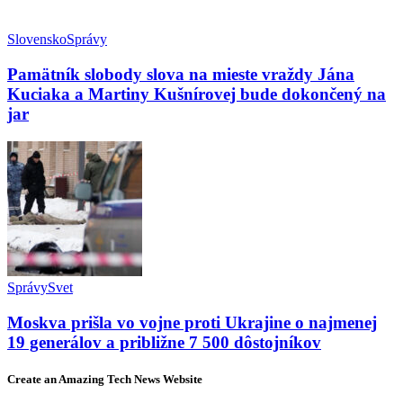
Slovensko
Správy
Pamätník slobody slova na mieste vraždy Jána
Kuciaka a Martiny Kušnírovej bude dokončený na
jar
Správy
Svet
Moskva prišla vo vojne proti Ukrajine o najmenej
19 generálov a približne 7 500 dôstojníkov
Create an Amazing Tech News Website