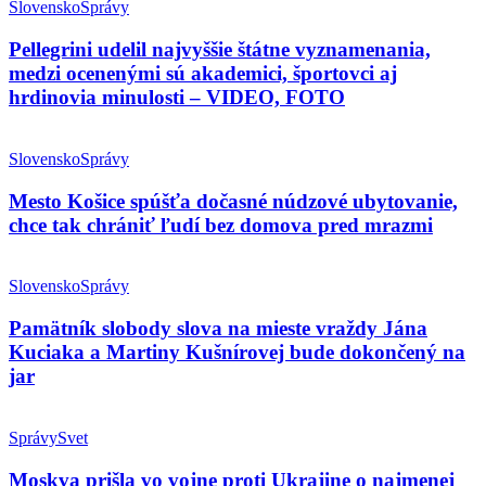
Slovensko
Správy
Pellegrini udelil najvyššie štátne vyznamenania,
medzi ocenenými sú akademici, športovci aj
hrdinovia minulosti – VIDEO, FOTO
Slovensko
Správy
Mesto Košice spúšťa dočasné núdzové ubytovanie,
chce tak chrániť ľudí bez domova pred mrazmi
Slovensko
Správy
Pamätník slobody slova na mieste vraždy Jána
Kuciaka a Martiny Kušnírovej bude dokončený na
jar
Správy
Svet
Moskva prišla vo vojne proti Ukrajine o najmenej