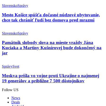
Slovensko
Správy
Mesto Košice spúšťa dočasné núdzové ubytovanie,
chce tak chrániť ľudí bez domova pred mrazmi
Slovensko
Správy
Pamätník slobody slova na mieste vraždy Jána
Kuciaka a Martiny Kušnírovej bude dokončený na
jar
Správy
Svet
Moskva prišla vo vojne proti Ukrajine o najmenej
19 generálov a približne 7 500 dôstojníkov
Follow US
News
Deals