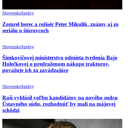
Slovensko
Správy
Zomrel herec a režisér Peter Mikulík, známy aj zo
seriálu o štúrovcoch
Slovensko
Správy
Šimkovičovej ministerstvo odmieta tvrdenia Bajo
Holečkovej o predraženom nákupe traktorov,
považuje ich za zavádzajúce
Slovensko
Správy
Raši vyhlásil voľbu kandidátov na nového sudcu
Ústavného súdu, rozhodnúť by mali na májovej
schôdzi