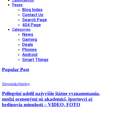
Zaujímavosti
Pages
Blog Index
Contact Us
Search Page
404 Page
Categories
News
Gaming
Deals
Phones
Android
Smart Things
Popular Post
Slovensko
Správy
Pellegrini udelil najvyššie štátne vyznamenania,
medzi ocenenými sú akademici, športovci aj
hrdinovia minulosti – VIDEO, FOTO