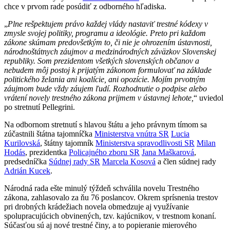
chce v prvom rade posúdiť z odborného hľadiska.
„
Plne rešpektujem právo každej vlády nastaviť trestné kódexy v
zmysle svojej politiky, programu a ideológie. Preto pri každom
zákone skúmam predovšetkým to, či nie je ohrozením ústavnosti,
národnoštátnych záujmov a medzinárodných záväzkov Slovenskej
republiky. Som prezidentom všetkých slovenských občanov a
nebudem môj postoj k prijatým zákonom formulovať na základe
politického želania ani koalície, ani opozície. Mojím prvotným
záujmom bude vždy záujem ľudí. Rozhodnutie o podpise alebo
vrátení novely trestného zákona prijmem v ústavnej lehote,
“ uviedol
po stretnutí Pellegrini.
Na odbornom stretnutí s hlavou štátu a jeho právnym tímom sa
zúčastnili štátna tajomníčka
Ministerstva vnútra SR
Lucia
Kurilovská
, štátny tajomník
Ministerstva spravodlivosti SR
Milan
Hodás
, prezidentka
Policajného zboru SR
Jana Maškarová
,
predsedníčka
Súdnej rady SR
Marcela Kosová
a člen súdnej rady
Adrián Kucek
.
Národná rada ešte minulý týždeň schválila novelu Trestného
zákona, zahlasovalo za ňu 76 poslancov. Okrem sprísnenia trestov
pri drobných krádežiach novela obmedzuje aj využívanie
spolupracujúcich obvinených, tzv. kajúcnikov, v trestnom konaní.
Súčasťou sú aj nové trestné činy, a to popieranie mierového