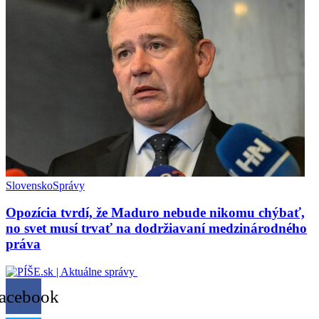
Slovensko
Správy
Opozícia tvrdí, že Maduro nebude nikomu chýbať,
no svet musí trvať na dodržiavaní medzinárodného
práva
acebook