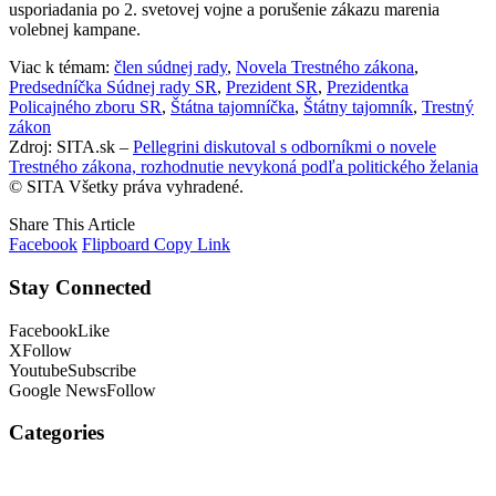
usporiadania po 2. svetovej vojne a porušenie zákazu marenia
volebnej kampane.
Viac k témam:
člen súdnej rady
,
Novela Trestného zákona
,
Predsedníčka Súdnej rady SR
,
Prezident SR
,
Prezidentka
Policajného zboru SR
,
Štátna tajomníčka
,
Štátny tajomník
,
Trestný
zákon
Zdroj: SITA.sk –
Pellegrini diskutoval s odborníkmi o novele
Trestného zákona, rozhodnutie nevykoná podľa politického želania
© SITA Všetky práva vyhradené.
Share This Article
Facebook
Flipboard
Copy Link
Stay Connected
Facebook
Like
X
Follow
Youtube
Subscribe
Google News
Follow
Categories