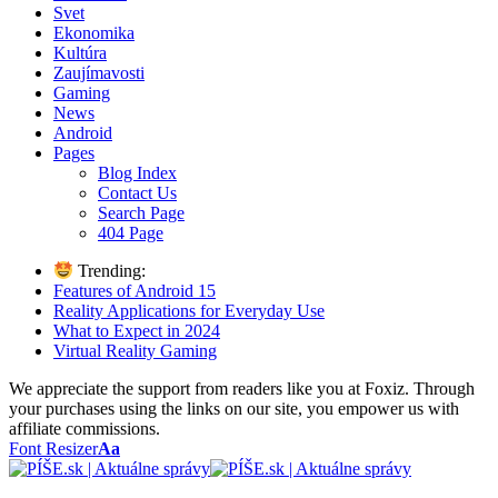
Svet
Ekonomika
Kultúra
Zaujímavosti
Gaming
News
Android
Pages
Blog Index
Contact Us
Search Page
404 Page
Trending:
Features of Android 15
Reality Applications for Everyday Use
What to Expect in 2024
Virtual Reality Gaming
We appreciate the support from readers like you at Foxiz. Through
your purchases using the links on our site, you empower us with
affiliate commissions.
Font Resizer
Aa