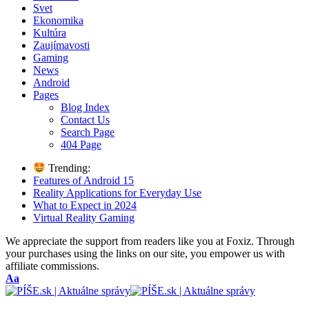
Svet
Ekonomika
Kultúra
Zaujímavosti
Gaming
News
Android
Pages
Blog Index
Contact Us
Search Page
404 Page
Trending:
Features of Android 15
Reality Applications for Everyday Use
What to Expect in 2024
Virtual Reality Gaming
We appreciate the support from readers like you at Foxiz. Through
your purchases using the links on our site, you empower us with
affiliate commissions.
Font
Aa
Resizer