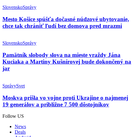
Slovensko
Správy
Mesto Košice spúšťa dočasné núdzové ubytovanie,
chce tak chrániť ľudí bez domova pred mrazmi
Slovensko
Správy
Pamätník slobody slova na mieste vraždy Jána
Kuciaka a Martiny Kušnírovej bude dokončený na
jar
Správy
Svet
Moskva prišla vo vojne proti Ukrajine o najmenej
19 generálov a približne 7 500 dôstojníkov
Follow US
News
Deals