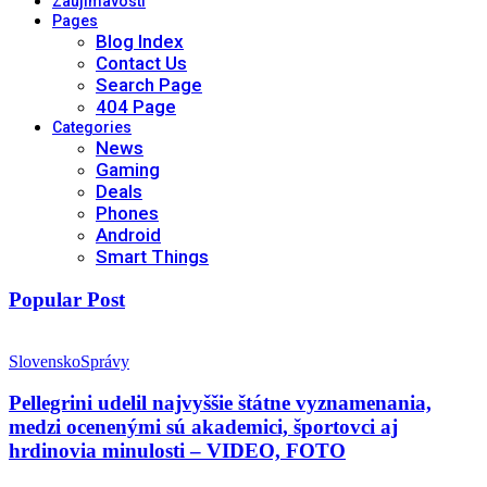
Zaujímavosti
Pages
Blog Index
Contact Us
Search Page
404 Page
Categories
News
Gaming
Deals
Phones
Android
Smart Things
Popular Post
Slovensko
Správy
Pellegrini udelil najvyššie štátne vyznamenania,
medzi ocenenými sú akademici, športovci aj
hrdinovia minulosti – VIDEO, FOTO