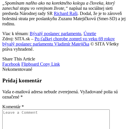
„Spomínam naňho ako na korektného kolegu a človeka, ktorý
zanechal stopu vo verejnom živote,“
napísal na sociálnej sieti
predseda Národnej rady SR
Richard Raši
. Dodal, že je to zároveň
bolestná strata pre poslankyňu Zuzanu Matejičkovú (Smer-SD) a jej
rodinu.
Viac k témam:
Bývalý poslanec parlamentu
,
Úmrtie
Zdroj: SITA.sk –
Po ťažkej chorobe zomrel vo veku 69 rokov
bývalý poslanec parlamentu Vladimír Matejička
© SITA Všetky
práva vyhradené.
Share This Article
Facebook
Flipboard
Copy Link
Nekomentované
Pridaj komentár
Vaša e-mailová adresa nebude zverejnená.
Vyžadované polia sú
označené
*
Komentár
*