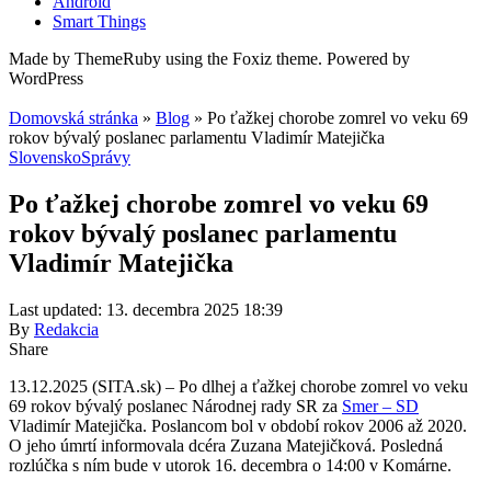
Android
Smart Things
Made by ThemeRuby using the Foxiz theme. Powered by
WordPress
Domovská stránka
»
Blog
»
Po ťažkej chorobe zomrel vo veku 69
rokov bývalý poslanec parlamentu Vladimír Matejička
Slovensko
Správy
Po ťažkej chorobe zomrel vo veku 69
rokov bývalý poslanec parlamentu
Vladimír Matejička
Last updated: 13. decembra 2025 18:39
By
Redakcia
Share
13.12.2025 (SITA.sk) – Po dlhej a ťažkej chorobe zomrel vo veku
69 rokov bývalý poslanec Národnej rady SR za
Smer – SD
Vladimír Matejička. Poslancom bol v období rokov 2006 až 2020.
O jeho úmrtí informovala dcéra Zuzana Matejičková. Posledná
rozlúčka s ním bude v utorok 16. decembra o 14:00 v Komárne.