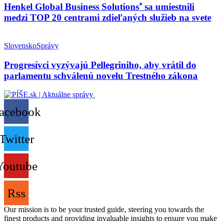
Henkel Global Business Solutions⁺ sa umiestnili
medzi TOP 20 centrami zdieľaných služieb na svete
Slovensko
Správy
Progresívci vyzývajú Pellegriniho, aby vrátil do
parlamentu schválenú novelu Trestného zákona
acebook
Twitter
Youtube
Rss
Our mission is to be your trusted guide, steering you towards the
finest products and providing invaluable insights to ensure you make