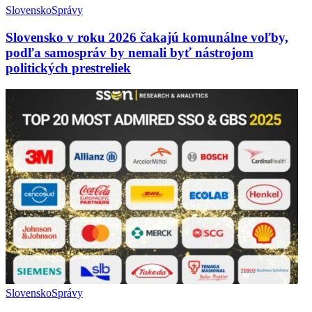
Slovensko
Správy
Slovensko v roku 2026 čakajú komunálne voľby,
podľa samospráv by nemali byť nástrojom
politických prestreliek
Slovensko
Správy