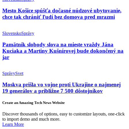
Mesto Košice spúšťa dočasné núdzové ubytovanie,
chce tak chrániť ľudí bez domova pred mrazmi
Slovensko
Správy
Pamätník slobody slova na mieste vraždy Jána
Kuciaka a Martiny Kušnírovej bude dokončený na
jar
Správy
Svet
Moskva prišla vo vojne proti Ukrajine o najmenej
19 generálov a približne 7 500 dôstojníkov
Create an Amazing Tech News Website
Discover thousands of options, easy to customize layouts, one-click
to import demo and much more.
Learn More