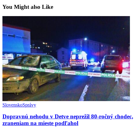
You Might also Like
Slovensko
Správy
Dopravnú nehodu v Detve neprežil 80-ročný chodec,
zraneniam na mieste podľahol