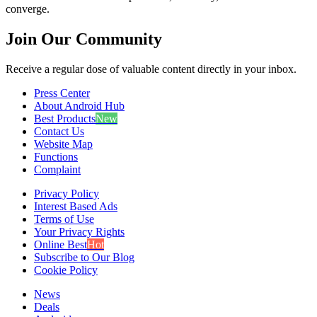
converge.
Join Our Community
Receive a regular dose of valuable content directly in your inbox.
Press Center
About Android Hub
Best Products
New
Contact Us
Website Map
Functions
Complaint
Privacy Policy
Interest Based Ads
Terms of Use
Your Privacy Rights
Online Best
Hot
Subscribe to Our Blog
Cookie Policy
News
Deals