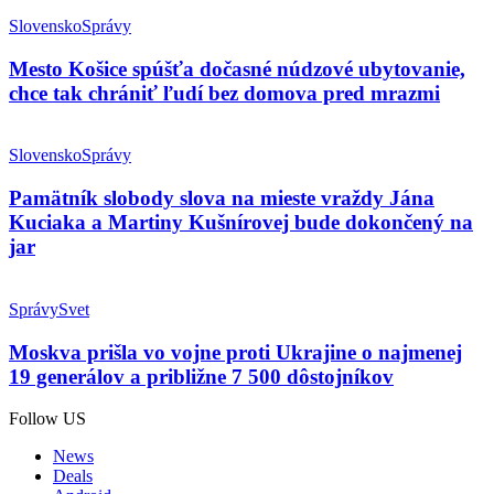
Slovensko
Správy
Mesto Košice spúšťa dočasné núdzové ubytovanie,
chce tak chrániť ľudí bez domova pred mrazmi
Slovensko
Správy
Pamätník slobody slova na mieste vraždy Jána
Kuciaka a Martiny Kušnírovej bude dokončený na
jar
Správy
Svet
Moskva prišla vo vojne proti Ukrajine o najmenej
19 generálov a približne 7 500 dôstojníkov
Follow US
News
Deals