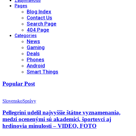
Zaujímavosti
Pages
Blog Index
Contact Us
Search Page
404 Page
Categories
News
Gaming
Deals
Phones
Android
Smart Things
Popular Post
Slovensko
Správy
Pellegrini udelil najvyššie štátne vyznamenania,
medzi ocenenými sú akademici, športovci aj
hrdinovia minulosti – VIDEO, FOTO