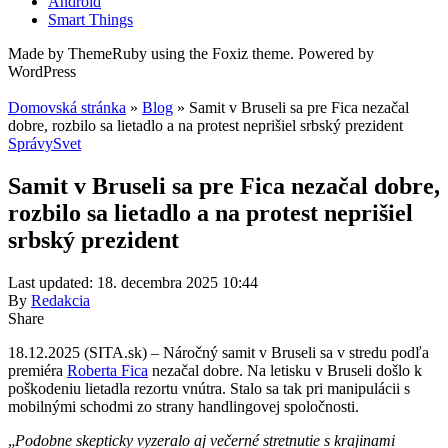
Android
Smart Things
Made by ThemeRuby using the Foxiz theme. Powered by
WordPress
Domovská stránka
»
Blog
»
Samit v Bruseli sa pre Fica nezačal
dobre, rozbilo sa lietadlo a na protest neprišiel srbský prezident
Správy
Svet
Samit v Bruseli sa pre Fica nezačal dobre,
rozbilo sa lietadlo a na protest neprišiel
srbský prezident
Last updated: 18. decembra 2025 10:44
By
Redakcia
Share
18.12.2025 (SITA.sk) – Náročný samit v Bruseli sa v stredu podľa
premiéra
Roberta Fica
nezačal dobre. Na letisku v Bruseli došlo k
poškodeniu lietadla rezortu vnútra. Stalo sa tak pri manipulácii s
mobilnými schodmi zo strany handlingovej spoločnosti.
„
Podobne skepticky vyzeralo aj večerné stretnutie s krajinami