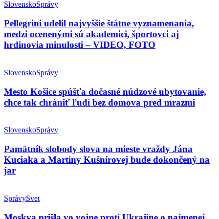
Slovensko
Správy
Pellegrini udelil najvyššie štátne vyznamenania,
medzi ocenenými sú akademici, športovci aj
hrdinovia minulosti – VIDEO, FOTO
Slovensko
Správy
Mesto Košice spúšťa dočasné núdzové ubytovanie,
chce tak chrániť ľudí bez domova pred mrazmi
Slovensko
Správy
Pamätník slobody slova na mieste vraždy Jána
Kuciaka a Martiny Kušnírovej bude dokončený na
jar
Správy
Svet
Moskva prišla vo vojne proti Ukrajine o najmenej