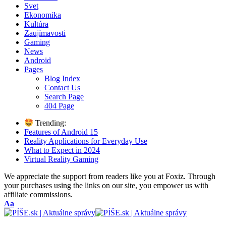
Svet
Ekonomika
Kultúra
Zaujímavosti
Gaming
News
Android
Pages
Blog Index
Contact Us
Search Page
404 Page
Trending:
Features of Android 15
Reality Applications for Everyday Use
What to Expect in 2024
Virtual Reality Gaming
We appreciate the support from readers like you at Foxiz. Through
your purchases using the links on our site, you empower us with
affiliate commissions.
Font
Aa
Resizer