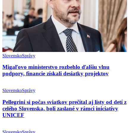
Slovensko
Správy
Migaľovo ministerstvo rozbehlo ďalšiu vlnu
podpory, financie získali desiatky projektov
Slovensko
Správy
Pellegrini si počas sviatkov prečítal aj listy od detí z
celého Slovenska, boli zaslané v rámci iniciatívy
UNICEF
Slovensko
Správy