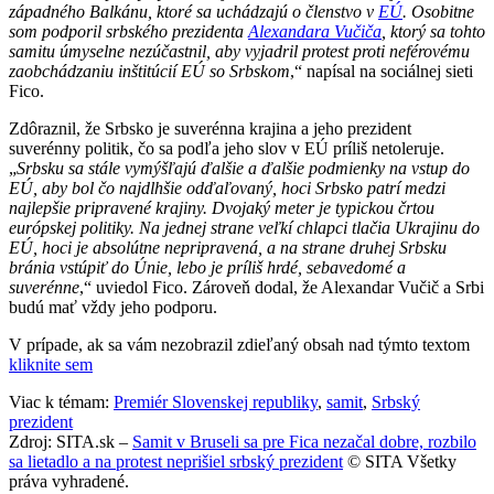
západného Balkánu, ktoré sa uchádzajú o členstvo v
EÚ
. Osobitne
som podporil srbského prezidenta
Alexandara Vučiča
, ktorý sa tohto
samitu úmyselne nezúčastnil, aby vyjadril protest proti neférovému
zaobchádzaniu inštitúcií EÚ so Srbskom
,“ napísal na sociálnej sieti
Fico.
Zdôraznil, že Srbsko je suverénna krajina a jeho prezident
suverénny politik, čo sa podľa jeho slov v EÚ príliš netoleruje.
„
Srbsku sa stále vymýšľajú ďalšie a ďalšie podmienky na vstup do
EÚ, aby bol čo najdlhšie odďaľovaný, hoci Srbsko patrí medzi
najlepšie pripravené krajiny. Dvojaký meter je typickou črtou
európskej politiky. Na jednej strane veľkí chlapci tlačia Ukrajinu do
EÚ, hoci je absolútne nepripravená, a na strane druhej Srbsku
bránia vstúpiť do Únie, lebo je príliš hrdé, sebavedomé a
suverénne
,“ uviedol Fico. Zároveň dodal, že Alexandar Vučič a Srbi
budú mať vždy jeho podporu.
V prípade, ak sa vám nezobrazil zdieľaný obsah nad týmto textom
kliknite sem
Viac k témam:
Premiér Slovenskej republiky
,
samit
,
Srbský
prezident
Zdroj: SITA.sk –
Samit v Bruseli sa pre Fica nezačal dobre, rozbilo
sa lietadlo a na protest neprišiel srbský prezident
© SITA Všetky
práva vyhradené.