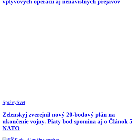
vplyvových operácií aj nenávistných prejavov
Správy
Svet
Zelenskyj zverejnil nový 20-bodový plán na
ukončenie vojny. Piaty bod spomína aj o Článok 5
NATO