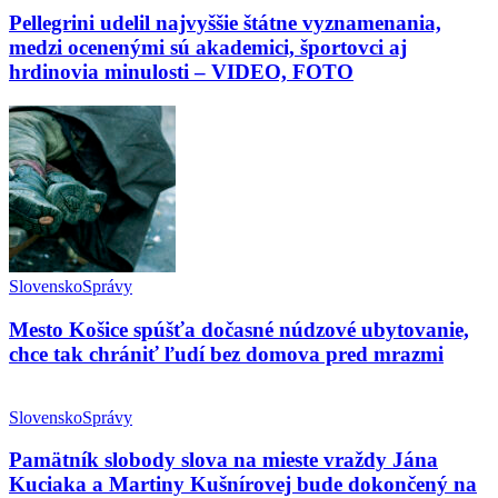
Pellegrini udelil najvyššie štátne vyznamenania,
medzi ocenenými sú akademici, športovci aj
hrdinovia minulosti – VIDEO, FOTO
Slovensko
Správy
Mesto Košice spúšťa dočasné núdzové ubytovanie,
chce tak chrániť ľudí bez domova pred mrazmi
Slovensko
Správy
Pamätník slobody slova na mieste vraždy Jána
Kuciaka a Martiny Kušnírovej bude dokončený na