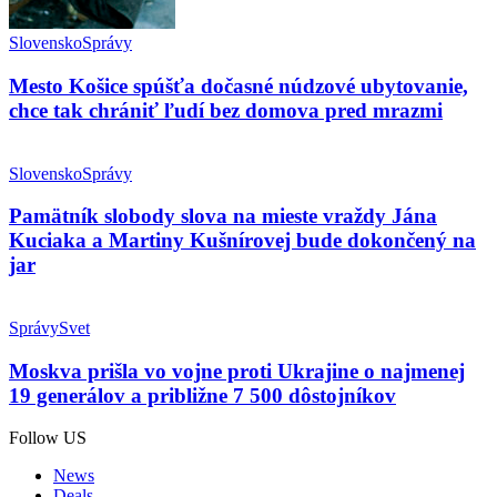
Slovensko
Správy
Mesto Košice spúšťa dočasné núdzové ubytovanie,
chce tak chrániť ľudí bez domova pred mrazmi
Slovensko
Správy
Pamätník slobody slova na mieste vraždy Jána
Kuciaka a Martiny Kušnírovej bude dokončený na
jar
Správy
Svet
Moskva prišla vo vojne proti Ukrajine o najmenej
19 generálov a približne 7 500 dôstojníkov
Follow US
News
Deals