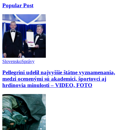
Popular Post
Slovensko
Správy
Pellegrini udelil najvyššie štátne vyznamenania,
medzi ocenenými sú akademici, športovci aj
hrdinovia minulosti – VIDEO, FOTO