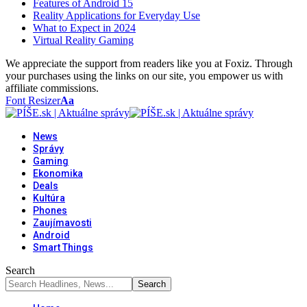
Features of Android 15
Reality Applications for Everyday Use
What to Expect in 2024
Virtual Reality Gaming
We appreciate the support from readers like you at Foxiz. Through
your purchases using the links on our site, you empower us with
affiliate commissions.
Font Resizer
Aa
News
Správy
Gaming
Ekonomika
Deals
Kultúra
Phones
Zaujímavosti
Android
Smart Things
Search