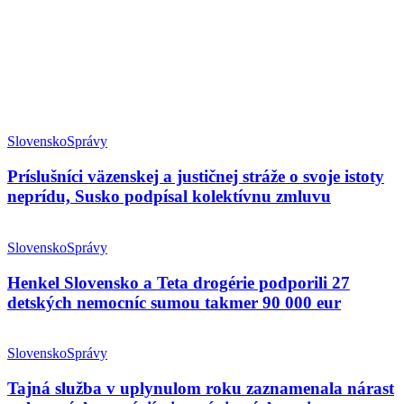
Slovensko
Správy
Príslušníci väzenskej a justičnej stráže o svoje istoty
neprídu, Susko podpísal kolektívnu zmluvu
Slovensko
Správy
Henkel Slovensko a Teta drogérie podporili 27
detských nemocníc sumou takmer 90 000 eur
Slovensko
Správy
Tajná služba v uplynulom roku zaznamenala nárast