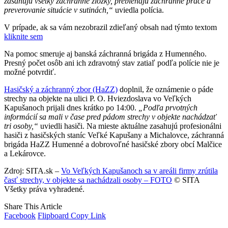
zasahujú všetky záchranné zložky, prebiehajú záchranné práce a
preverovanie situácie v sutinách,“
uviedla polícia.
V prípade, ak sa vám nezobrazil zdieľaný obsah nad týmto textom
kliknite sem
Na pomoc smeruje aj banská záchranná brigáda z Humenného.
Presný počet osôb ani ich zdravotný stav zatiaľ podľa polície nie je
možné potvrdiť.
Hasičský a záchranný zbor (HaZZ)
doplnil, že oznámenie o páde
strechy na objekte na ulici P. O. Hviezdoslava vo Veľkých
Kapušanoch prijali dnes krátko po 14:00.
„Podľa prvotných
informácií sa mali v čase pred pádom strechy v objekte nachádzať
tri osoby,“
uviedli hasiči. Na mieste aktuálne zasahujú profesionálni
hasiči z hasičských staníc Veľké Kapušany a Michalovce, záchranná
brigáda HaZZ Humenné a dobrovoľné hasičské zbory obcí Malčice
a Lekárovce.
Zdroj: SITA.sk –
Vo Veľkých Kapušanoch sa v areáli firmy zrútila
časť strechy, v objekte sa nachádzali osoby – FOTO
© SITA
Všetky práva vyhradené.
Share This Article
Facebook
Flipboard
Copy Link