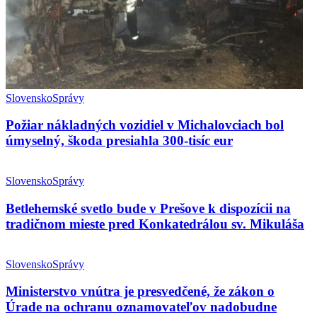
Slovensko
Správy
Požiar nákladných vozidiel v Michalovciach bol
úmyselný, škoda presiahla 300-tisíc eur
Slovensko
Správy
Betlehemské svetlo bude v Prešove k dispozícii na
tradičnom mieste pred Konkatedrálou sv. Mikuláša
Slovensko
Správy
Ministerstvo vnútra je presvedčené, že zákon o
Úrade na ochranu oznamovateľov nadobudne