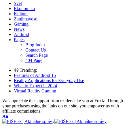
Svet
Ekonomika
Kultúra
Zaujímavosti
Gaming
News
Android
Pages
Blog Index
Contact Us
Search Page
404 Page
🤩 Trending:
Features of Android 15
Reality Applications for Everyday Use
What to Expect in 2024
Virtual Reality Gaming
We appreciate the support from readers like you at Foxiz. Through
your purchases using the links on our site, you empower us with
affiliate commissions.
Font
Aa
Resizer