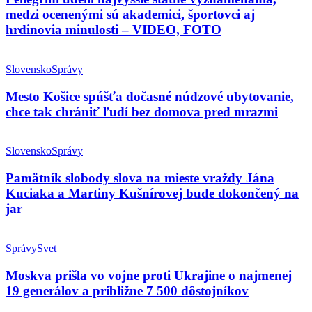
medzi ocenenými sú akademici, športovci aj
hrdinovia minulosti – VIDEO, FOTO
Slovensko
Správy
Mesto Košice spúšťa dočasné núdzové ubytovanie,
chce tak chrániť ľudí bez domova pred mrazmi
Slovensko
Správy
Pamätník slobody slova na mieste vraždy Jána
Kuciaka a Martiny Kušnírovej bude dokončený na
jar
Správy
Svet
Moskva prišla vo vojne proti Ukrajine o najmenej
19 generálov a približne 7 500 dôstojníkov