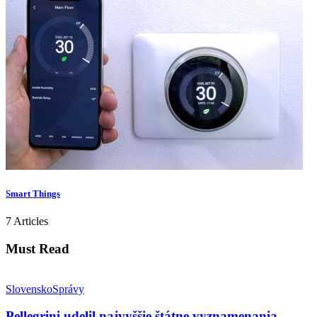
Smart Things
7 Articles
Must Read
Slovensko
Správy
Pellegrini udelil najvyššie štátne vyznamenania,