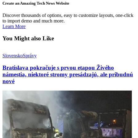
Create an Amazing Tech News Website
Discover thousands of options, easy to customize layouts, one-click
to import demo and much more.
Learn More
You Might also Like
Slovensko
Správy
Bratislava pokračuje s prvou etapou Živého
námestia, niektoré stromy presádzajú, ale pribudnú
nové