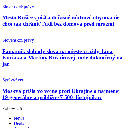
Slovensko
Správy
Mesto Košice spúšťa dočasné núdzové ubytovanie,
chce tak chrániť ľudí bez domova pred mrazmi
Slovensko
Správy
Pamätník slobody slova na mieste vraždy Jána
Kuciaka a Martiny Kušnírovej bude dokončený na
jar
Správy
Svet
Moskva prišla vo vojne proti Ukrajine o najmenej
19 generálov a približne 7 500 dôstojníkov
Follow US
News
Deals