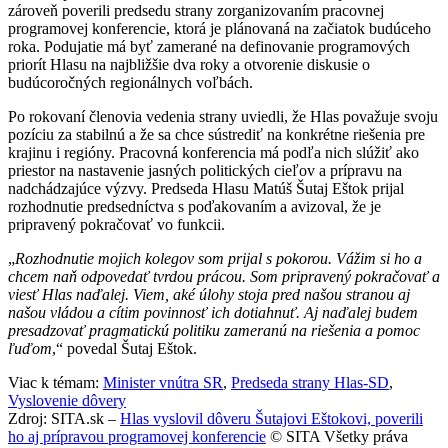
zároveň poverili predsedu strany zorganizovaním pracovnej
programovej konferencie, ktorá je plánovaná na začiatok budúceho
roka. Podujatie má byť zamerané na definovanie programových
priorít Hlasu na najbližšie dva roky a otvorenie diskusie o
budúcoročných regionálnych voľbách.
Po rokovaní členovia vedenia strany uviedli, že Hlas považuje svoju
pozíciu za stabilnú a že sa chce sústrediť na konkrétne riešenia pre
krajinu i regióny. Pracovná konferencia má podľa nich slúžiť ako
priestor na nastavenie jasných politických cieľov a prípravu na
nadchádzajúce výzvy. Predseda Hlasu Matúš Šutaj Eštok prijal
rozhodnutie predsedníctva s poďakovaním a avizoval, že je
pripravený pokračovať vo funkcii.
„
Rozhodnutie mojich kolegov som prijal s pokorou. Vážim si ho a
chcem naň odpovedať tvrdou prácou. Som pripravený pokračovať a
viesť Hlas naďalej. Viem, aké úlohy stoja pred našou stranou aj
našou vládou a cítim povinnosť ich dotiahnuť. Aj naďalej budem
presadzovať pragmatickú politiku zameranú na riešenia a pomoc
ľuďom
,“ povedal Šutaj Eštok.
Viac k témam:
Minister vnútra SR
,
Predseda strany Hlas-SD
,
Vyslovenie dôvery
Zdroj: SITA.sk –
Hlas vyslovil dôveru Šutajovi Eštokovi, poverili
ho aj prípravou programovej konferencie
© SITA Všetky práva