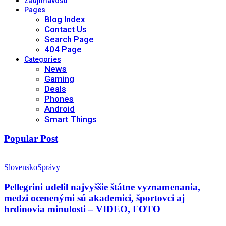
Zaujímavosti
Pages
Blog Index
Contact Us
Search Page
404 Page
Categories
News
Gaming
Deals
Phones
Android
Smart Things
Popular Post
Slovensko
Správy
Pellegrini udelil najvyššie štátne vyznamenania,
medzi ocenenými sú akademici, športovci aj
hrdinovia minulosti – VIDEO, FOTO